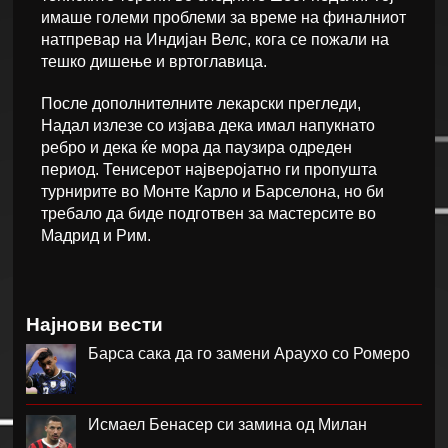
имаше големи проблеми за време на финалниот
натпревар на Индијан Велс, кога се пожали на
тешко дишење и вртоглавица.
После дополнителните лекарски прегледи,
Надал излезе со изјава дека имал напукнато
ребро и дека ќе мора да паузира одреден
период. Тенисерот најверојатно ги пропушта
турнирите во Монте Карло и Барселона, но би
требало да биде подготвен за мастерсите во
Мадрид и Рим.
Најнови вести
Барса сака да го замени Араухо со Ромеро
Исмаел Бенасер си замина од Милан