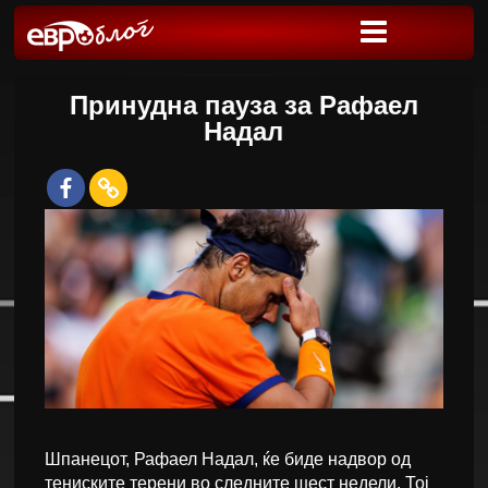
Принудна пауза за Рафаел
Надал
Шпанецот, Рафаел Надал, ќе биде надвор од
тениските терени во следните шест недели. Тој