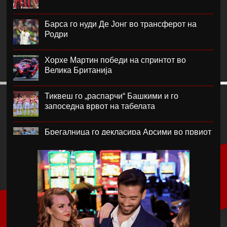
Барса го нуди Де Јонг во трансферот на
Родри
Хорхе Мартин победи на спринтот во
Велика Британија
Тиквеш го „распарчи“ Башкими и го
запоседна врвот на табелата
Брегалница го декласира Арсими во првиот
домашен меч во сезоната
Катерина Ацевска светска вицешампионка
во џиу-џицу
Дарко Чурлинов го впиша првенецот за
Погон Шчечин