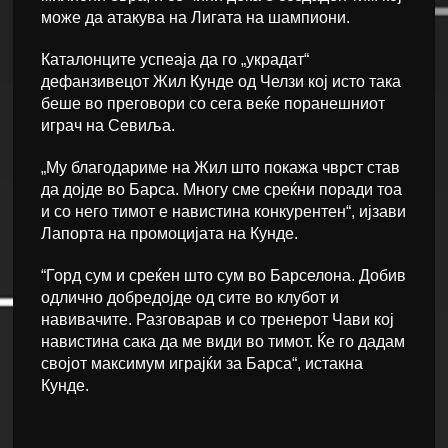
може да атакува на Лигата на шампиони.
Каталонците успеаја да го „украдат“
дефанзивецот Жил Кунде од Челзи кој исто така
беше во преговори со сега веќе поранешниот
играч на Севиља.
„Му благодариме на Жил што покажа чврст став
да дојде во Барса. Многу сме среќни поради тоа
и со него тимот е навистина конкурентен“, ијзави
Лапорта на промоцијата на Кунде.
“Горд сум и среќен што сум во Барселона. Добив
одлично добредојде од сите во клубот и
навивачите. Разговарав и со тренерот Чави кој
навистина сака да ме види во тимот. Ќе го дадам
својот максимум играјќи за Барса“, истакна
Кунде.