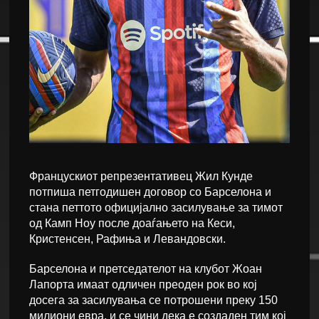
Францускиот репрезентативец Жил Кунде
потпиша петгодишен договор со Барселона и
стана петтото официјално засилување за тимот
од Камп Ноу после доаѓањето на Кеси,
Кристенсен, Рафиња и Левандовски.
Барселона и претседателот на клубот Жоан
Лапорта имаат одличен преоден рок во кој
досега за засилувања се потрошени преку 150
милиони евра, и се чини дека е создаден тим кој