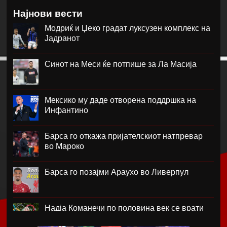
Најнови вести
Модриќ и Џеко градат луксузен комплекс на
Јадранот
Синот на Меси ќе потпише за Ла Масија
Мексико му даде отворена поддршка на
Инфантино
Барса го откажа пријателскиот натпревар
во Мароко
Барса го позајми Араухо во Ливерпул
Надја Команечи по половина век се врати
во Монтреал