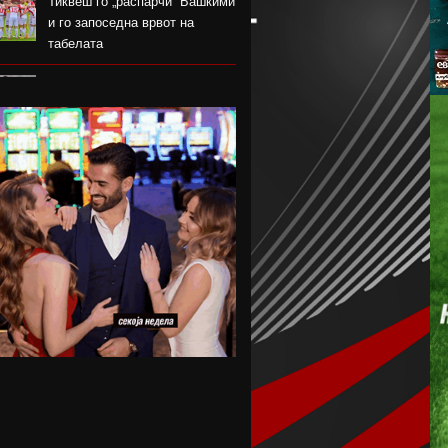
Тиквеш го „распарчи“ Башкими
и го запоседна врвот на
табелата
Брегалница го декласира
Арсими во првиот домашен
меч во сезоната
Катерина Ацевска светска
вицешампионка во џиу-џицу
Дарко Чурлинов го впиша
првенецот за Погон Шчечин
Фенер ќе го предизвика
Монако за потписот на Лукаку
Челзи убедливо го надигра
Милан во Австралија