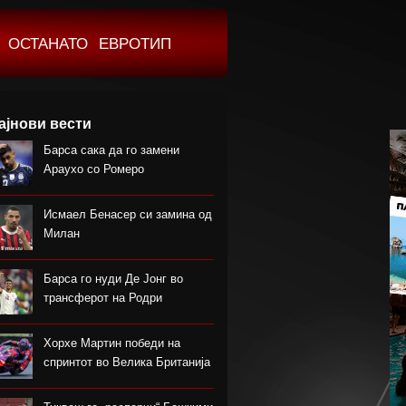
ОСТАНАТО
ЕВРОТИП
ајнови вести
Барса сака да го замени
Араухо со Ромеро
Исмаел Бенасер си замина од
Милан
Барса го нуди Де Јонг во
трансферот на Родри
Хорхе Мартин победи на
спринтот во Велика Британија