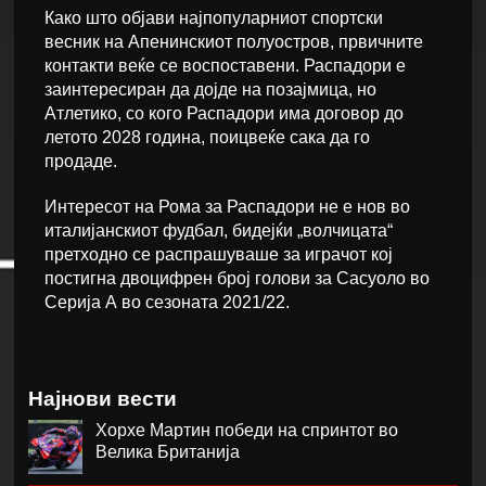
Како што објави најпопуларниот спортски
весник на Апенинскиот полуостров, првичните
контакти веќе се воспоставени. Распадори е
заинтересиран да дојде на позајмица, но
Атлетико, со кого Распадори има договор до
летото 2028 година, поицвеќе сака да го
продаде.
Интересот на Рома за Распадори не е нов во
италијанскиот фудбал, бидејќи „волчицата“
претходно се распрашуваше за играчот кој
постигна двоцифрен број голови за Сасуоло во
Серија А во сезоната 2021/22.
Најнови вести
Хорхе Мартин победи на спринтот во
Велика Британија