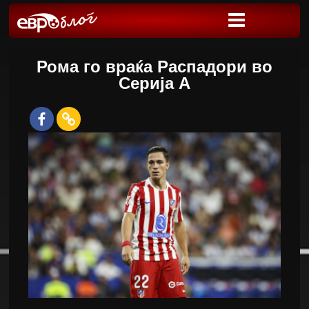
Рома го враќа Распадори во
Серија А