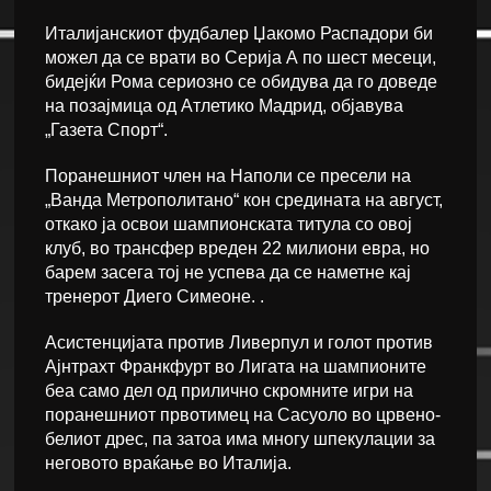
Италијанскиот фудбалер Џакомо Распадори би
можел да се врати во Серија А по шест месеци,
бидејќи Рома сериозно се обидува да го доведе
на позајмица од Атлетико Мадрид, објавува
„Газета Спорт“.
Поранешниот член на Наполи се пресели на
„Ванда Метрополитано“ кон средината на август,
откако ја освои шампионската титула со овој
клуб, во трансфер вреден 22 милиони евра, но
барем засега тој не успева да се наметне кај
тренерот Диего Симеоне. .
Асистенцијата против Ливерпул и голот против
Ајнтрахт Франкфурт во Лигата на шампионите
беа само дел од прилично скромните игри на
поранешниот првотимец на Сасуоло во црвено-
белиот дрес, па затоа има многу шпекулации за
неговото враќање во Италија.