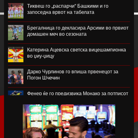
Тиквеш го „распарчи“ Башкими и го
запоседна врвот на табелата
Брегалница го декласира Арсими во првиот
домашен меч во сезоната
Катерина Ацевска светска вицешампионка
во џиу-џицу
Дарко Чурлинов го впиша првенецот за
Погон Шчечин
Фенер ќе го предизвика Монако за потписот
на Лукаку
Челзи убедливо го надигра Милан во
Австралија
Кенан Јилдиз на листата на желби на