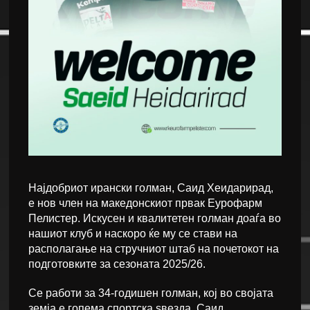
Најдобриот ирански голман, Саид Хеидарирад,
е нов член на македонскиот првак Еурофарм
Пелистер. Искусен и квалитетен голман доаѓа во
нашиот клуб и наскоро ќе му се стави на
располагање на стручниот штаб на почетокот на
подготовките за сезоната 2025/26.
Се работи за 34-годишен голман, кој во својата
земја е гопема спортска ѕвезда. Саид