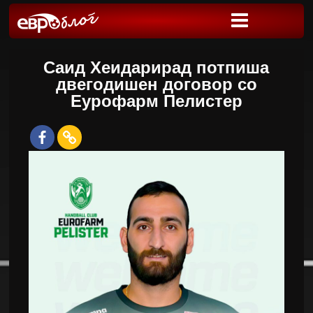
Саид Хеидарирад потпиша
двегодишен договор со
Еурофарм Пелистер