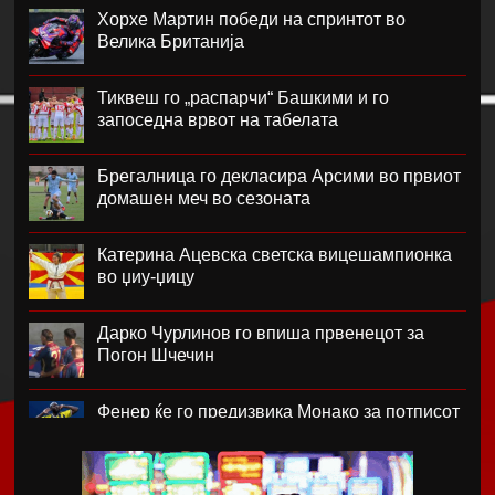
Хорхе Мартин победи на спринтот во
Велика Британија
Тиквеш го „распарчи“ Башкими и го
запоседна врвот на табелата
Брегалница го декласира Арсими во првиот
домашен меч во сезоната
Катерина Ацевска светска вицешампионка
во џиу-џицу
Дарко Чурлинов го впиша првенецот за
Погон Шчечин
Фенер ќе го предизвика Монако за потписот
на Лукаку
Челзи убедливо го надигра Милан во