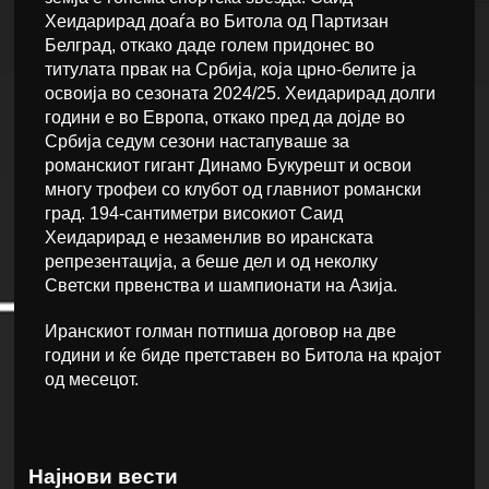
Хеидарирад доаѓа во Битола од Партизан
Белград, откако даде голем придонес во
титулата првак на Србија, која црно-белите ја
освоија во сезоната 2024/25. Хеидарирад долги
години е во Европа, откако пред да дојде во
Србија седум сезони настапуваше за
романскиот гигант Динамо Букурешт и освои
многу трофеи со клубот од главниот романски
град. 194-сантиметри високиот Саид
Хеидарирад е незаменлив во иранската
репрезентација, а беше дел и од неколку
Светски првенства и шампионати на Азија.
Иранскиот голман потпиша договор на две
години и ќе биде претставен во Битола на крајот
од месецот.
Најнови вести