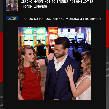
Дарко Чурлинов го впиша првенецот за
Погон Шчечин
Фенер ќе го предизвика Монако за потписот
на Лукаку
Челзи убедливо го надигра Милан во
Австралија
Кенан Јилдиз на листата на желби на
Арсенал
Фисник Аслани не ги мина лекарските
прегледи во РБ Лајпциг
Интер подобар од Јуве во тест меч во Перт
Хајмана Спор Кулубу е новиот клуб на