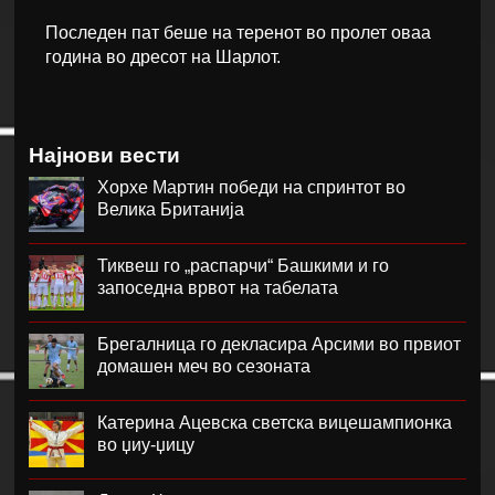
Последен пат беше на теренот во пролет оваа
година во дресот на Шарлот.
Најнови вести
Хорхе Мартин победи на спринтот во
Велика Британија
Тиквеш го „распарчи“ Башкими и го
запоседна врвот на табелата
Брегалница го декласира Арсими во првиот
домашен меч во сезоната
Катерина Ацевска светска вицешампионка
во џиу-џицу