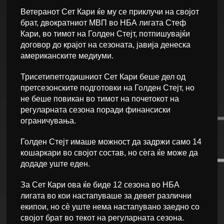
Ветеранот Сет Кари ќе му се приклучи на својот
брат, двократниот МВП во НБА лигата Стеф
Кари, во тимот на Голден Стејт, потпишувајќи
договор до крајот на сезоната, јавија денеска
американските медиуми.
Трисетипетгодишниот Сет Кари беше дел од
претсезонските подготовки на Голден Стејт, но
не беше повикан во тимот на почетокот на
регуларната сезона поради финансиски
ограничувања.
Голден Стејт имаше можност да задржи само 14
кошаркари во својот состав, но сега ќе може да
додаде уште еден.
За Сет Кари ова ќе биде 12 сезона во НБА
лигата во кои настапуваше за девет различни
екипои, но сè уште нема настапувано заедно со
својот брат во текот на регуларната сезона.