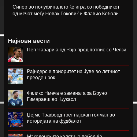
Синер во полуфиналето ќе игра со победникот
од мечот меѓу Новак Ѓоковиќ и Флавио Коболи.
Најнови вести
Пеп Чаварија од Рајо пред потпис со Челзи
Рајндерс е приоритет на Јуве во летниот
преоден рок
Феликс Нмеча е замената за Бруно
Гимараеш во Њукасл
Џејмс Трафорд трет најскап голман во
историјата на фудбалот
Македонските кадети ја победија