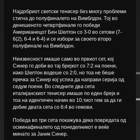
Најдобриот светски тенисер без многу проблеми
стигна до полуфиналето на Вимблдон. Тој во
денешеното четвртфинале го победи
Американецот Бен Шелтон со 3-0 во сетови (7-
6(2), 6-4 и 6-4) и се избори за своето второ
полуфинале на Вимблдон.
Неизвесност имаше само во првиот сет, кој
Синер го доби во тај брејкот со 7:2 на поени,
иако Шелтон водеше со 2:0, но тоа не беше
пречка за Синер кој успеа да направи серија од
седум поени. Во следните два сета
италијанскиот тенисер имаше по еден брејк и
тоа на идентичен начин во 10.тиот гем за да ги
добие двата сета со 6:4 во гемови.
Победа во три сета покажува дека повредата од
осминафиналето од понеделникот е веќе
минато за Јаник Синер.