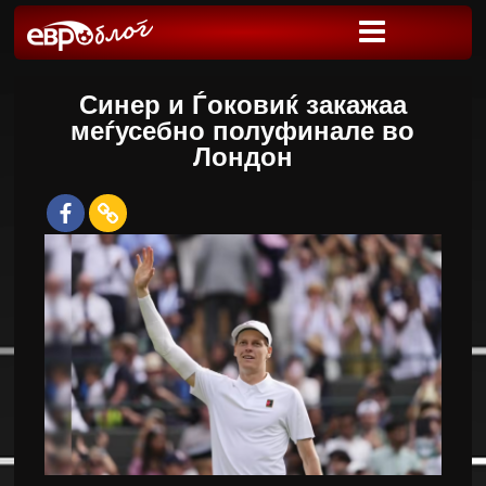
Синер и Ѓоковиќ закажаа
меѓусебно полуфинале во
Лондон