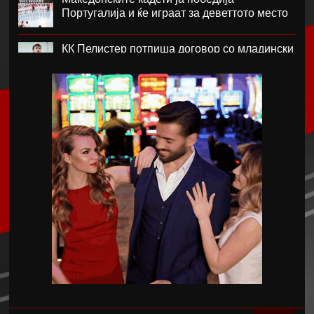
Португалија и ќе играат за деветтото место
КК Пелистер потпиша договор со младински
репрезентативец
Магнес Аклиуш официјално претставен во
Париз
Мики ван де Вен се согласи на нов договор
со Тотенхем
Лина Ѓорческа го заврши настапот во
Лајпциг
Барса и Сити почнаа преговори за Родри,
испратена и првата понуда
Аргентинскиот фудбалски сојуз му даде
поддршка на Инфантино