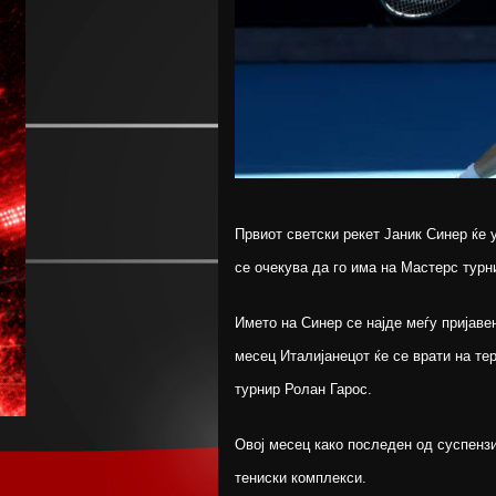
Првиот светски рекет Јаник Синер ќе 
се очекува да го има на Мастерс турн
Името на Синер се најде меѓу пријавен
месец Италијанецот ќе се врати на те
турнир Ролан Гарос.
Овој месец како последен од суспензи
тениски комплекси.