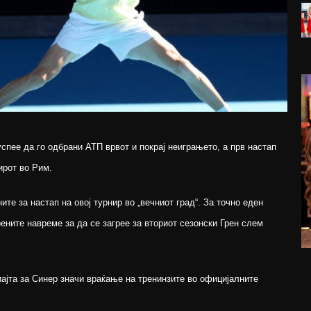
успее да го одбрани АТП врвот и покрај неиграњето, а прв настап
ирот во Рим.
ите за настап на овој турнир во „вечниот град“. За точно еден
рените навреме за да се загрее за вториот сезонски Грен слем
ајта за Синер значи враќање на тренинзите во официјалните