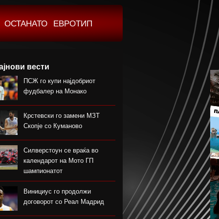
ОСТАНАТО
ЕВРОТИП
ајнови вести
ПСЖ го купи најдобриот
фудбалер на Монако
Крстевски го замени МЗТ
Скопје со Куманово
Силверстоун се враќа во
календарот на Мото ГП
шампионатот
Винициус го продолжи
договорот со Реал Мадрид