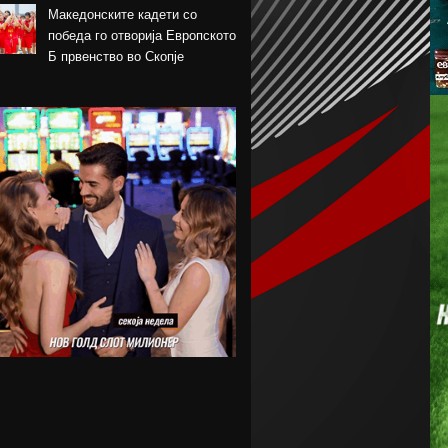
Македонските кадети со
победа го отворија Европското
Б првенство во Скопје
Шкендија несреќно загуби на
првиот меч против Хибернијан
Реал го официјализира
рекордниот трансфер на
Диоманде
Томас Волкап преговара со
Дубаи
Перишиќ дал согласност за
враќање во Интер
Лусаил го претстави Георг
Стојановски