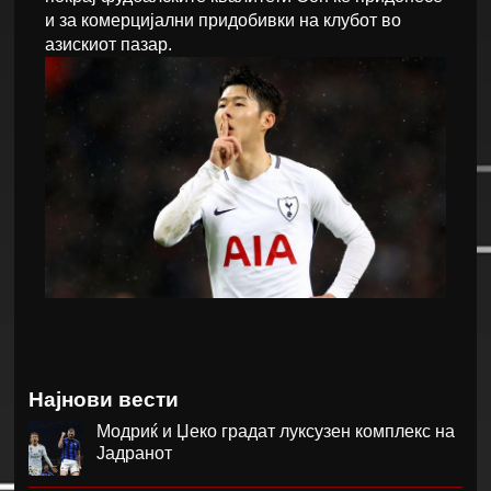
и за комерцијални придобивки на клубот во
азискиот пазар.
Најнови вести
Модриќ и Џеко градат луксузен комплекс на
Јадранот