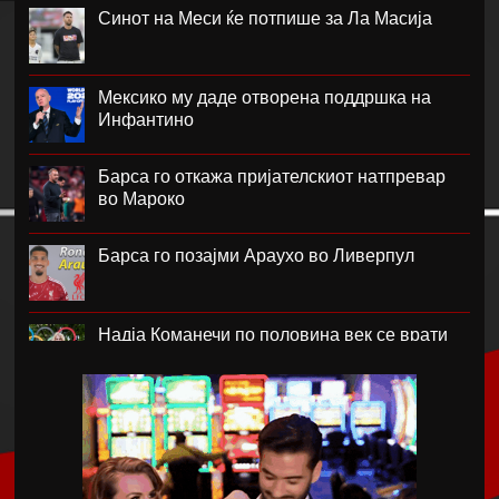
Синот на Меси ќе потпише за Ла Масија
Мексико му даде отворена поддршка на
Инфантино
Барса го откажа пријателскиот натпревар
во Мароко
Барса го позајми Араухо во Ливерпул
Надја Команечи по половина век се врати
во Монтреал
ФК Пелистер со заштитен бренд по 81
година постоење !
Артета: Мојот Арсенал учи од грешките