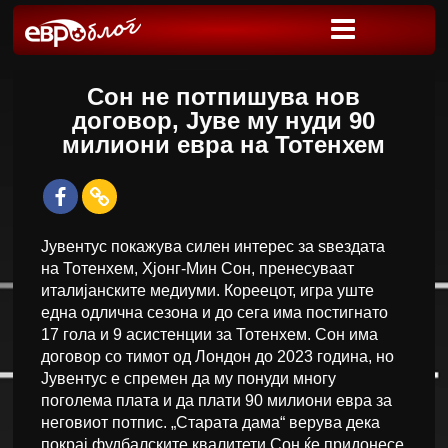
Сон не потпишува нов
договор, Јуве му нуди 90
милиони евра на Тотенхем
Јувентус покажува силен интерес за ѕвездата
на Тотенхем, Хјонг-Мин Сон, пренесуваат
италијанските медиуми. Кореецот, игра уште
една одлична сезона и до сега има постигнато
17 гола и 9 асистенции за Тотенхем. Сон има
договор со тимот од Лондон до 2023 година, но
Јувентус е спремен да му понуди многу
поголема плата и да плати 90 милиони евра за
неговиот потпис. „Старата дама“ верува дека
покрај фудбалските квалитети Сон ќе придонесе