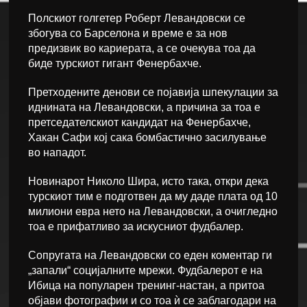
Полскиот голгетер Роберт Левандовски се
збогува со Барселона и време е за нов
предизвик во кариерата, а се очекува тоа да
биде турскиот гигант Фенербахче.
Претходените денови се појавија шпекулации за
иднината на Левандовски, а причина за тоа е
претседателскиот кандидат на Фенербахче,
Хакан Сафи кој сака бомбастично засилување
во нападот.
Новинарот Николо Шира, исто така, откри дека
турскиот тим е подготвен да му даде плата од 10
милиони евра нето на Левандовски, а очигледно
тоа е прифатливо за искусниот фудбалер.
Сопругата на Левандовски со еден коментар ги
„запали“ социјалните мрежи. Фудбалерот е на
Ибица на популарен тренинг-настан, а притоа
објави фотографии и со тоа ѝ се заблагодари на