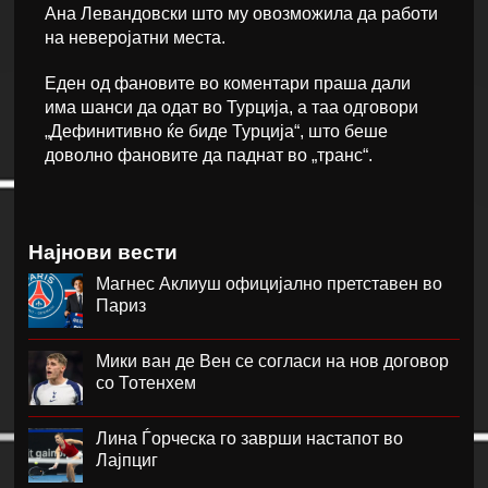
Ана Левандовски што му овозможила да работи
на неверојатни места.
Еден од фановите во коментари праша дали
има шанси да одат во Турција, а таа одговори
„Дефинитивно ќе биде Турција“, што беше
доволно фановите да паднат во „транс“.
Најнови вести
Магнес Аклиуш официјално претставен во
Париз
Мики ван де Вен се согласи на нов договор
со Тотенхем
Лина Ѓорческа го заврши настапот во
Лајпциг