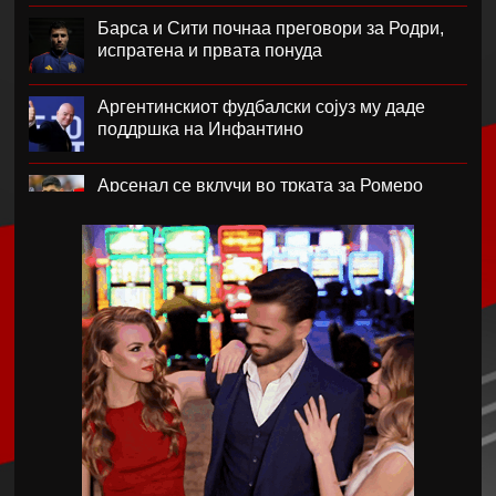
Барса и Сити почнаа преговори за Родри,
испратена и првата понуда
Аргентинскиот фудбалски сојуз му даде
поддршка на Инфантино
Арсенал се вклучи во трката за Ромеро
ПСЖ го купи најдобриот фудбалер на
Монако
Крстевски го замени МЗТ Скопје со
Куманово
Силверстоун се враќа во календарот на
Мото ГП шампионатот