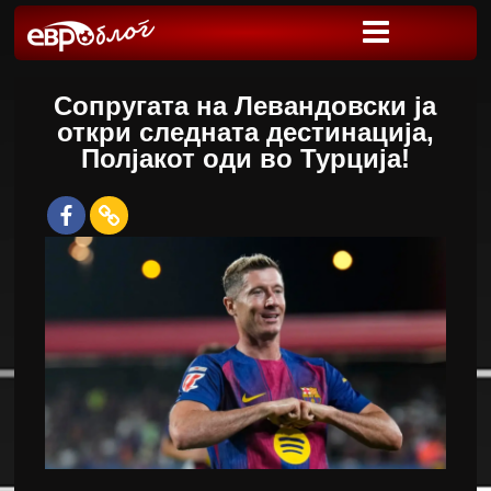
Сопругата на Левандовски ја
откри следната дестинација,
Полјакот оди во Турција!