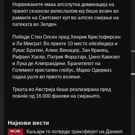
Норвежаните имаа апсолутна доминација на
првиот сезонски велеслалом кој беше возен во
рамките на Светскиот куп во алпско скијање на
патеката во Зелден.
Победи Стин Олсен пред Хенрик Кристоферсен
и Ли Мекграт. Во првите 10 место обезбедија и
Лукас Братен, Алекс Винацер, Зан Кранец,
Рафаел Хасер, Патрик Форштајн, Џино Кавизел
и Лука де Алипрандини. Бранителот на
Големиот кристален глобус, Марко Одермат,
падна уште во првото возење.
Трката во Австрија беше реализирана пред
повеќе од 16.000 фанови на скијањето.
Најнови вести
Каљари го потврди трансферот на Даниел