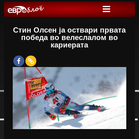
Стин Олсен ја оствари првата
победа во велеслалом во
кариерата