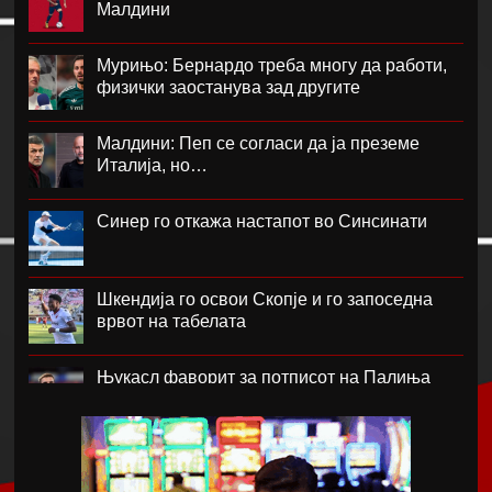
Малдини
Мурињо: Бернардо треба многу да работи,
физички заостанува зад другите
Малдини: Пеп се согласи да ја преземе
Италија, но…
Синер го откажа настапот во Синсинати
Шкендија го освои Скопје и го запоседна
врвот на табелата
Њукасл фаворит за потписот на Палиња
Атланта Јунајтед фаворит за потписот на
Мората