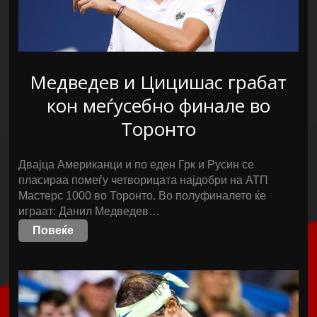
Медведев и Цицишас грабат
кон меѓусебно финале во
Торонто
Двајца Американци и по еден Грк и Русин се
пласираа помеѓу четворицата најдобри на АТП
Мастерс 1000 во Торонто. Во полуфиналето ќе
играат: Данил Медведев…
Повеќе