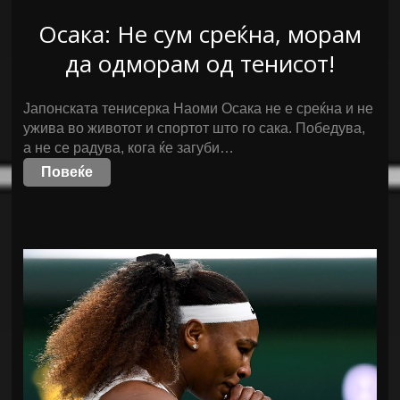
Осака: Не сум среќна, морам
да одморам од тенисот!
Јапонската тенисерка Наоми Осака не е среќна и не
ужива во животот и спортот што го сака. Победува,
а не се радува, кога ќе загуби…
Повеќе