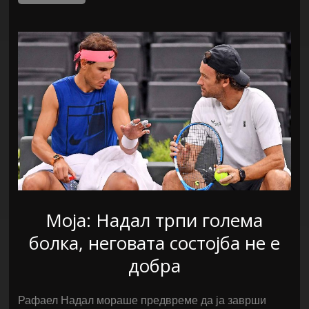
Моја: Надал трпи голема
болка, неговата состојба не е
добра
Рафаел Надал мораше предвреме да ја заврши