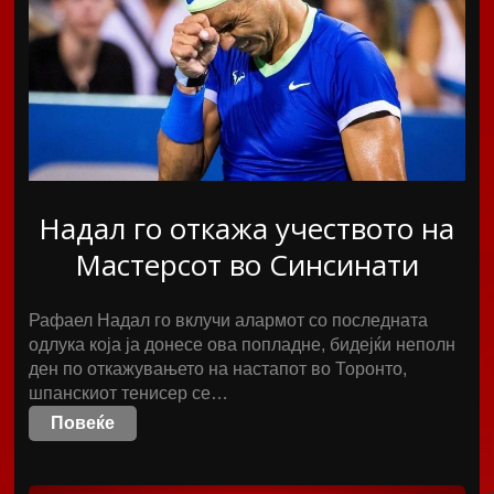
Надал го откажа учеството на
Мастерсот во Синсинати
Рафаел Надал го вклучи алармот со последната
одлука која ја донесе ова попладне, бидејќи неполн
ден по откажувањето на настапот во Торонто,
шпанскиот тенисер се…
Повеќе