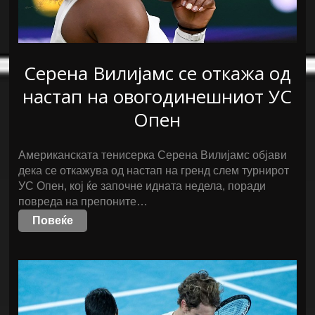
Серена Вилијамс се откажа од
настап на овогодинешниот УС
Опен
Американската тенисерка Серена Вилијамс објави
дека се откажува од настап на гренд слем турнирот
УС Опен, кој ќе започне идната недела, поради
повреда на препоните…
Повеќе