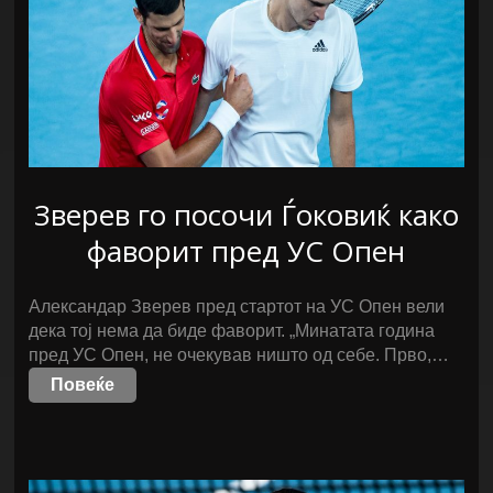
Зверев го посочи Ѓоковиќ како
фаворит пред УС Опен
Александар Зверев пред стартот на УС Опен вели
дека тој нема да биде фаворит. „Минатата година
пред УС Опен, не очекував ништо од себе. Прво,…
Повеќе