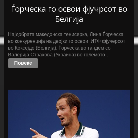
Ѓорческа го освои фјучрсот во
Белгија
Најдобрата македонска тенисерка, Лина Ѓорческа
во конкуренција на двојки го освои ИТФ фјучерсот
во Коксејде (Белгија). Ѓорческа во тандем со
Валерија Страхова (Украина) во големото…
Повеќе