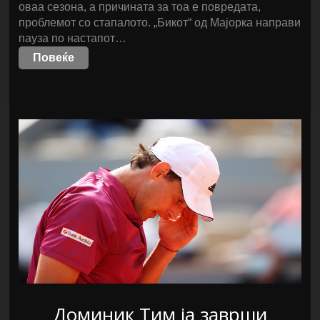
оваа сезона, а причината за тоа е повредата,
проблемот со стапалото. „Бикот“ од Мајорка направи
пауза по настапот…
Повеќе
Доминик Тим ја заврши