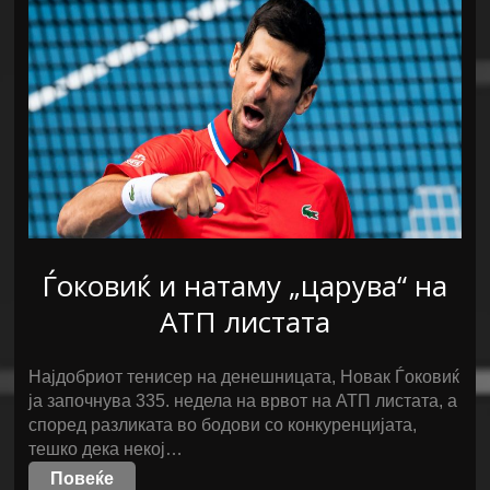
Ѓоковиќ и натаму „царува“ на
АТП листата
Најдобриот тенисер на денешницата, Новак Ѓоковиќ
ја започнува 335. недела на врвот на АТП листата, а
според разликата во бодови со конкуренцијата,
тешко дека некој…
Повеќе