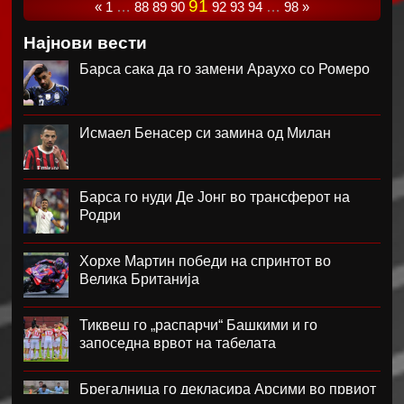
91
«
1
…
88
89
90
92
93
94
…
98
»
Најнови вести
Барса сака да го замени Араухо со Ромеро
Исмаел Бенасер си замина од Милан
Барса го нуди Де Јонг во трансферот на
Родри
Хорхе Мартин победи на спринтот во
Велика Британија
Тиквеш го „распарчи“ Башкими и го
запоседна врвот на табелата
Брегалница го декласира Арсими во првиот