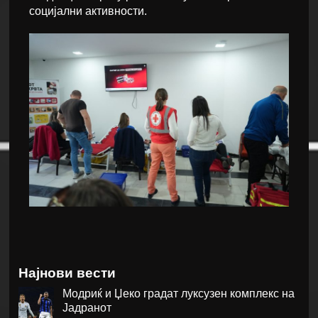
социјални активности.
Најнови вести
Модриќ и Џеко градат луксузен комплекс на
Јадранот