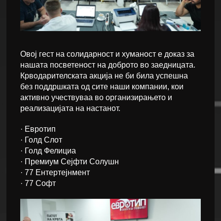
Овој гест на солидарност и хуманост е доказ за
нашата посветеност на доброто во заедницата.
Крводарителската акција не би била успешна
без поддршката од сите наши компании, кои
активно учествуваа во организирањето и
реализацијата на настанот.
· Евротип
· Голд Слот
· Голд Фелициа
· Премиум Сејфти Солушн
· 77 Ентертејнмент
· 77 Софт