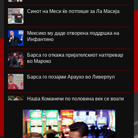
Синот на Меси ќе потпише за Ла Масија
Мексико му даде отворена поддршка на
Инфантино
Барса го откажа пријателскиот натпревар
во Мароко
Барса го позајми Араухо во Ливерпул
Надја Команечи по половина век се врати
во Монтреал
ФК Пелистер со заштитен бренд по 81
година постоење !