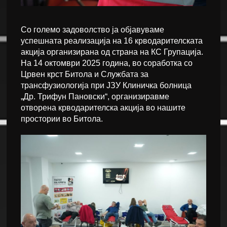
Со големо задоволство ја објавуваме
успешната реализација на 16 крводарителската
акција организирана од страна на КС Групација.
На 14 октомври 2025 година, во соработка со
Црвен крст Битола и Службата за
трансфузиологија при ЈЗУ Клиничка болница
„Др. Трифун Пановски“, организиравме
отворена крводарителска акција во нашите
простории во Битола.