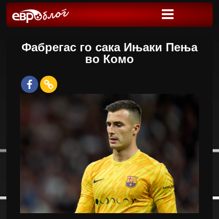
Фабрегас го сака Ињаки Пења
во Комо