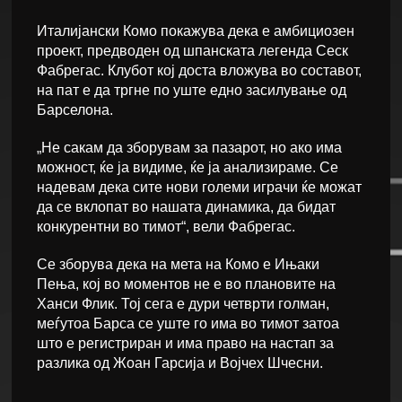
Италијански Комо покажува дека е амбициозен
проект, предводен од шпанската легенда Сеск
Фабрегас. Клубот кој доста вложува во составот,
на пат е да тргне по уште едно засилување од
Барселона.
„Не сакам да зборувам за пазарот, но ако има
можност, ќе ја видиме, ќе ја анализираме. Се
надевам дека сите нови големи играчи ќе можат
да се вклопат во нашата динамика, да бидат
конкурентни во тимот“, вели Фабрегас.
Се зборува дека на мета на Комо е Ињаки
Пења, кој во моментов не е во плановите на
Ханси Флик. Тој сега е дури четврти голман,
меѓутоа Барса се уште го има во тимот затоа
што е регистриран и има право на настап за
разлика од Жоан Гарсија и Војчех Шчесни.