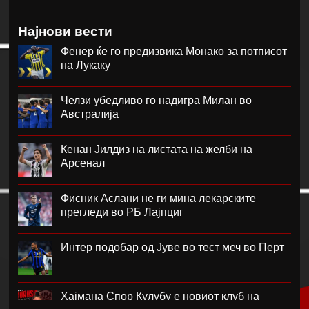
Најнови вести
Фенер ќе го предизвика Монако за потписот
на Лукаку
Челзи убедливо го надигра Милан во
Австралија
Кенан Јилдиз на листата на желби на
Арсенал
Фисник Аслани не ги мина лекарските
прегледи во РБ Лајпциг
Интер подобар од Јуве во тест меч во Перт
Хајмана Спор Кулубу е новиот клуб на