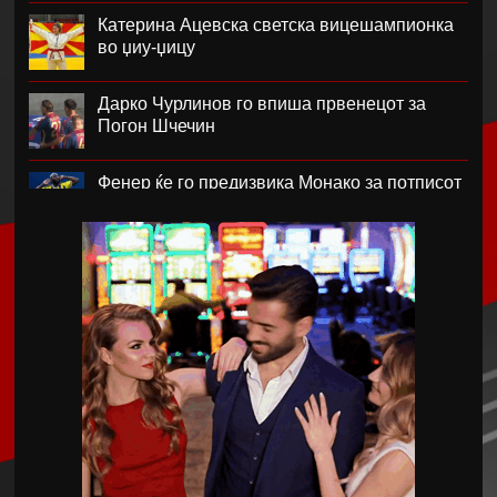
Катерина Ацевска светска вицешампионка
во џиу-џицу
Дарко Чурлинов го впиша првенецот за
Погон Шчечин
Фенер ќе го предизвика Монако за потписот
на Лукаку
Челзи убедливо го надигра Милан во
Австралија
Кенан Јилдиз на листата на желби на
Арсенал
Фисник Аслани не ги мина лекарските
прегледи во РБ Лајпциг