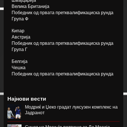
Швајцарија
Велика Британија
Победник од првата претквалификациска рунда
Група Ф
Кипар
Австрија
Победник од првата претквалификациска рунда
Група Г
Белгија
Чешка
Победник од првата претквалификациска рунда
Најнови вести
Модриќ и Џеко градат луксузен комплекс на
Јадранот