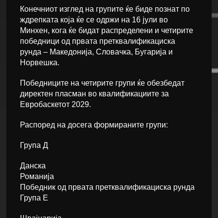
Конечниот изглед на групите ќе биде познат по
ждрепката која ќе се одржи на 16 јули во
Минхен, кога ќе бидат распределени и четирите
победници од првата претквалификациска
рунда – Македонија, Словачка, Бугарија и
Норвешка.
Победниците на четирите групи ќе обезбедат
директен пласман во квалификациите за
Евробаскетот 2029.
Распоред на досега формираните групи:
Група Д
Данска
Романија
Победник од првата претквалификациска рунда
Група Е