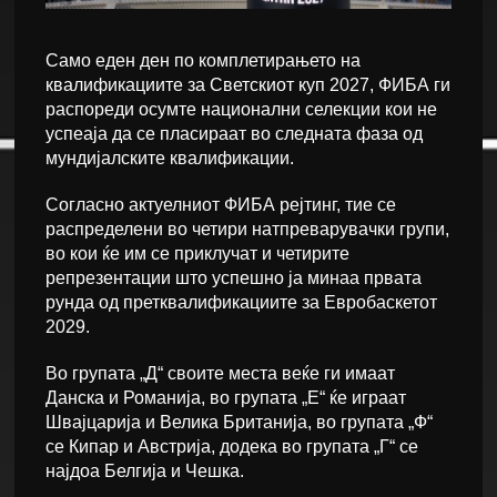
Само еден ден по комплетирањето на
квалификациите за Светскиот куп 2027, ФИБА ги
распореди осумте национални селекции кои не
успеаја да се пласираат во следната фаза од
мундијалските квалификации.
Согласно актуелниот ФИБА рејтинг, тие се
распределени во четири натпреварувачки групи,
во кои ќе им се приклучат и четирите
репрезентации што успешно ја минаа првата
рунда од претквалификациите за Евробаскетот
2029.
Во групата „Д“ своите места веќе ги имаат
Данска и Романија, во групата „Е“ ќе играат
Швајцарија и Велика Британија, во групата „Ф“
се Кипар и Австрија, додека во групата „Г“ се
најдоа Белгија и Чешка.