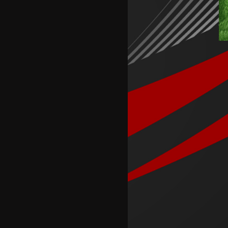
Кадетите ги совладаа
Фарските Острови и
обезбедија Мундијал
Перишиќ пред враќање во
Интер
Лара Гут Бехрами означи крај
на скијачката кариера
Меси со два гола се врати во
дресот на Интер Мајами по
Мундијалот
Шенгелија плати еден милион
и се ослободи од Барселона