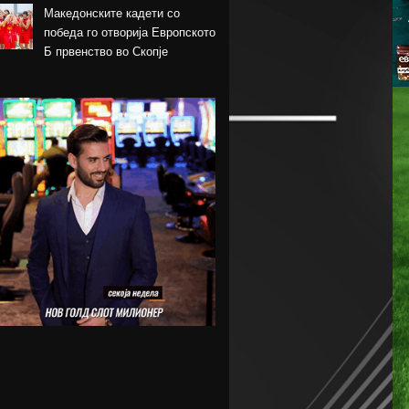
Македонските кадети со
победа го отворија Европското
Б првенство во Скопје
Шкендија несреќно загуби на
првиот меч против Хибернијан
Реал го официјализира
рекордниот трансфер на
Диоманде
Томас Волкап преговара со
Дубаи
Перишиќ дал согласност за
враќање во Интер
Лусаил го претстави Георг
Стојановски