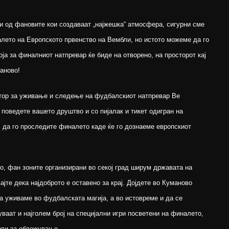
и од фановите кои создаваат „најжешка“ атмосфера, сигурни сме
алето на Европското првенство на Вембли, но истото можеме да го
оја за финалниот натпревар ќе биде на отворено, на просторот кај
аново!
стор за уживање и следење на фудбалскиот натпревар Ве
о поведете вашето друштво и со пијалак и тикет одигран на
, да го проследите финалето каде ќе го дознаеме европскиот
о, фан зоните организирани во секој град ширум државата на
ајте дека најдоброто е оставено за крај. Дојдете во Куманово
а уживаме во фудбалската магија, а во истовреме и да се
ваат и најголем број на специјални игри посветени на финалето,
ови за обложување.