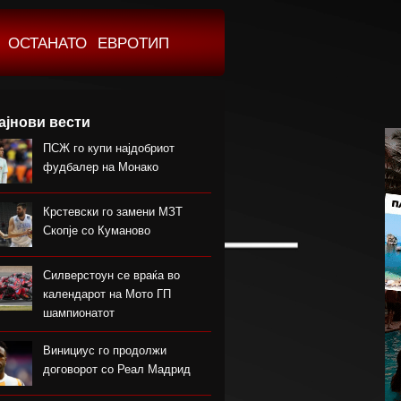
ОСТАНАТО
ЕВРОТИП
ајнови вести
ПСЖ го купи најдобриот
фудбалер на Монако
Крстевски го замени МЗТ
Скопје со Куманово
Силверстоун се враќа во
календарот на Мото ГП
шампионатот
Винициус го продолжи
договорот со Реал Мадрид