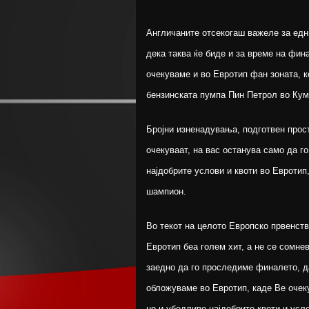
Англичаните отсекогаш важеле за едн
дека таква ќе биде и за време на фин
очекуваме и во Евротип фан зоната, к
бензинската пумпа Пин Петрол во Кум
Бројни изненадувања, подготвен про
очекуваат, на вас останува само да г
најдобрите услови и квоти во Евротип
шампион.
Во текот на целото Европско првенств
Евротип беа голем хит, а не се сомнев
заедно да го проследиме финалето, д
обложуваме во Евротип, каде Ве очеку
но и убедливо најдобрите квоти и усл