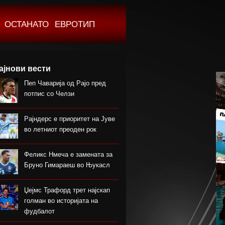
ОСТАНАТО
ЕВРОТИП
ајнови вести
Пеп Чаварија од Рајо пред
потпис со Челзи
Рајндерс е приоритет на Јуве
во летниот преоден рок
Феликс Нмеча е замената за
Бруно Гимараеш во Њукасл
Џејмс Трафорд трет најскап
голман во историјата на
фудбалот