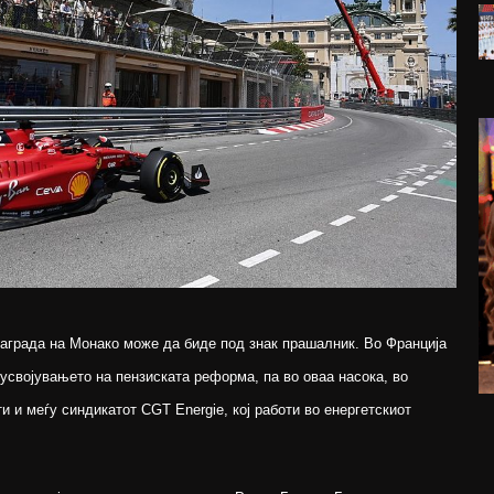
аграда на Монако може да биде под знак прашалник. Во Франција
усвојувањето на пензиската реформа, па во оваа насока, во
и и меѓу синдикатот CGT Energie, кој работи во енергетскиот