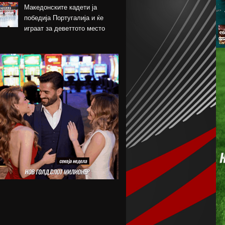
Македонските кадети ја
победија Португалија и ќе
играат за деветтото место
КК Пелистер потпиша договор
со младински
репрезентативец
Магнес Аклиуш официјално
претставен во Париз
Мики ван де Вен се согласи
на нов договор со Тотенхем
Лина Ѓорческа го заврши
настапот во Лајпциг
Барса и Сити почнаа
преговори за Родри,
испратена и првата понуда