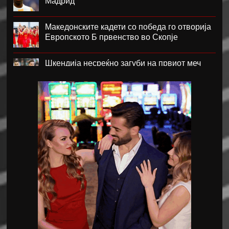
Мадрид
Македонските кадети со победа го отворија
Европското Б првенство во Скопје
Шкендија несреќно загуби на првиот меч
против Хибернијан
Реал го официјализира рекордниот
трансфер на Диоманде
Томас Волкап преговара со Дубаи
Перишиќ дал согласност за враќање во
Интер
Лусаил го претстави Георг Стојановски