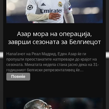
Азар мора на операција,
заврши сезоната за Белгиецот
Напаѓачот на Реал Мадрид, Еден Азар ќе ги
пропушти преостанатите натпревари до крајот на
сезоната. Минатата недела стана јасно дека на 31-
годишниот белгиски репрезентативец ќе…
Повеќе