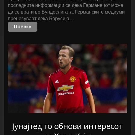
последните информации се дека Германецот може
да се врати во Бундеслигата. Германските медиуми
пренесуваат дека Борусија…
Повеќе
Јунајтед го обнови интересот