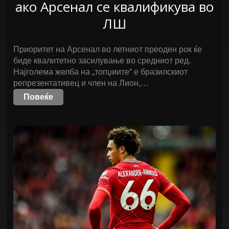
ако Арсенал се квалификува во
ЛШ
Приоритет на Арсенал во летниот преоден рок ќе
биде квалитетно засилување во средниот ред.
Најголема желба на „топџиите“ е бразилскиот
репрезентативец и член на Лион,…
Повеќе