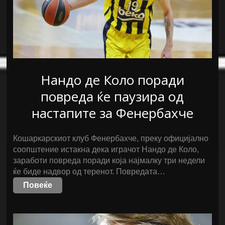
Нандо де Коло поради
повреда ќе паузира од
настапите за Фенербахче
Кошаркарскиот клуб Фенербахче, преку официјално
соопштение истакна дека играчот Нандо де Коло,
заработи повреда поради која најмалку три недели
ќе биде надвор од теренот. Повредата…
Повеќе