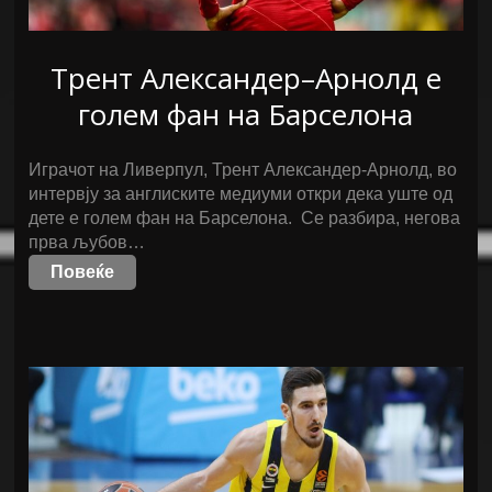
Трент Александер–Арнолд е
голем фан на Барселона
Играчот на Ливерпул, Трент Александер-Арнолд, во
интервју за англиските медиуми откри дека уште од
дете е голем фан на Барселона. Се разбира, негова
прва љубов…
Повеќе