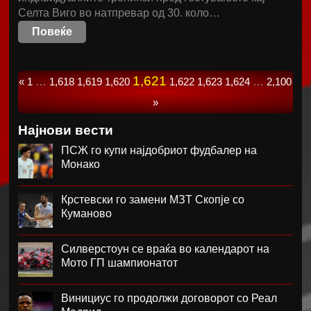
Селта Виго во натпревар од 30. коло…
Повеќе
1,621
«
1
…
1,618
1,619
1,620
1,622
1,623
1,624
…
2,100
»
Најнови вести
ПСЖ го купи најдобриот фудбалер на
Монако
Крстевски го замени МЗТ Скопје со
Куманово
Силверстоун се враќа во календарот на
Мото ГП шампионатот
Винициус го продолжи договорот со Реал