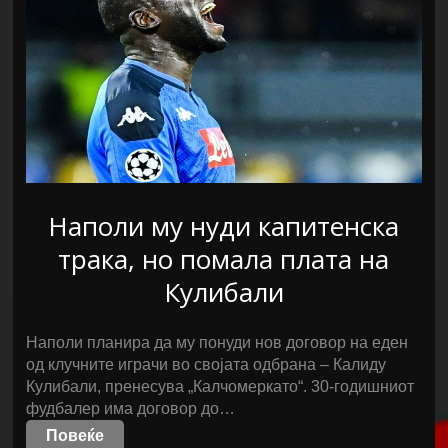
Наполи му нуди капитенска
трака, но помала плата на
Кулибали
Наполи планира да му понуди нов договор на еден
од клучните играчи во својата одбрана – Калиду
Кулибали, пренесува „Калчомеркато“. 30-годишниот
фудбалер има договор до…
Повеќе