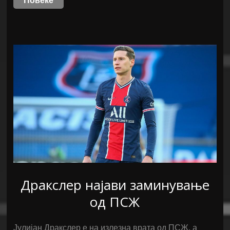
Повеќе
Дракслер најави заминување
од ПСЖ
Јулијан Дракслер е на излезна врата од ПСЖ, а