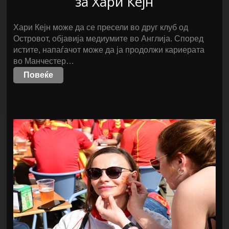
за Хари Кејн
Хари Кејн може да се пресели во друг клуб од
Островот, објавија медиумите во Англија. Според
истите, напаѓачот може да ја продолжи кариерата
во Манчестер…
Повеќе