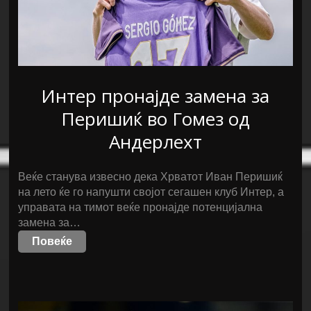
Интер пронајде замена за
Перишиќ во Гомез од
Андерлехт
Веќе станува извесно дека Хрватот Иван Перишиќ
на лето ќе го напушти својот сегашен клуб Интер, а
управата на тимот веќе пронајде потенцијална
замена за…
Повеќе