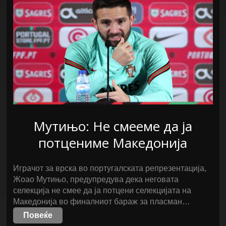
Мутињо: Не смееме да ја
потцениме Македонија
Играчот за врска во португалската репрезентација,
Жоао Мутињо, предупредува дека неговата
селекција не смее да ја потцени селекцијата на
Македонија во финалниот бараж за пласман…
Повеќе