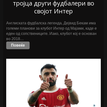
тројца други фудбалери во
својот Интер
Англиската фудбалска легенда, Дејвид Бекам има
големи планови за клубот Интер од Мајами, каде е
еден од сопствениците. Иако, клубот кој е основан
во 2018…
Повеќе