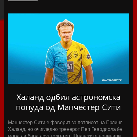
Халанд одбил астрономска
понуда од Манчестер Сити
Манчестер Сити е фаворит за потписот на Ерлинг
Халанд, но очигледно тренерот Пеп Гвардиола ќе
мора да бара друг голгетер. Шпанските новинари