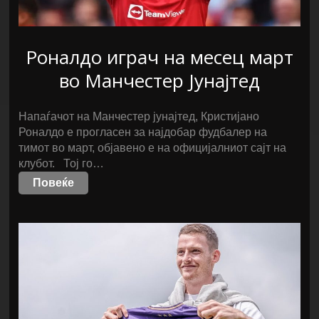
Роналдо играч на месец март
во Манчестер Јунајтед
Напаѓачот на Манчестер јунајтед, Кристијано
Роналдо е прогласен за најдобар фудбалер на
тимот во март, објавено е на официјалниот сајт на
клубот. Тој го…
Повеќе