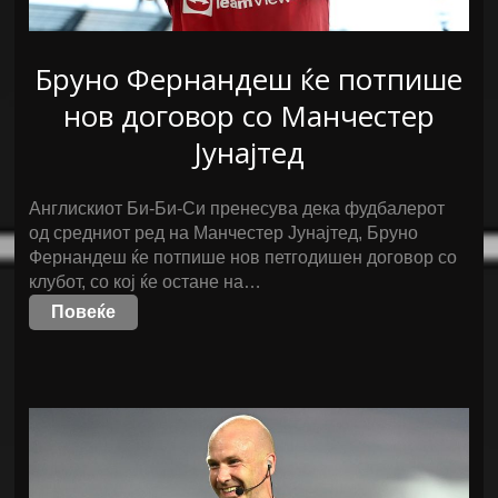
Бруно Фернандеш ќе потпише
нов договор со Манчестер
Јунајтед
Англискиот Би-Би-Си пренесува дека фудбалерот
од средниот ред на Манчестер Јунајтед, Бруно
Фернандеш ќе потпише нов петгодишен договор со
клубот, со кој ќе остане на…
Повеќе