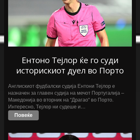
Ентоно Тејлор ќе го суди
историскиот дуел во Порто
Англискиот фудбалски судија Ентони Тејлор е
назначен за главен судија на мечот Португалија –
Македонија во вторник на “Драгао“ во Порто.
Интересно, Тејлор ни судеше и…
Повеќе