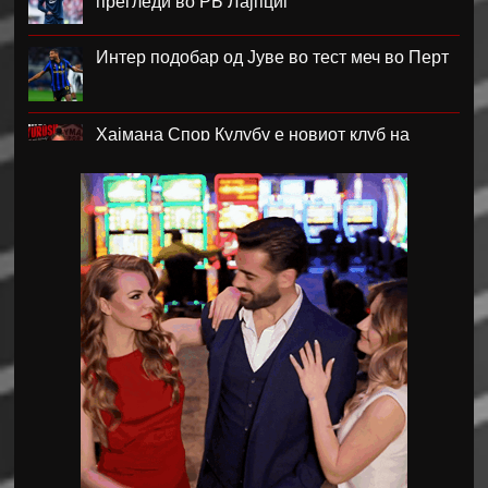
прегледи во РБ Лајпциг
Интер подобар од Јуве во тест меч во Перт
Хајмана Спор Кулубу е новиот клуб на
Александра Марковска
Модриќ и Џеко градат луксузен комплекс на
Јадранот
Синот на Меси ќе потпише за Ла Масија
Мексико му даде отворена поддршка на
Инфантино
Барса го откажа пријателскиот натпревар
во Мароко