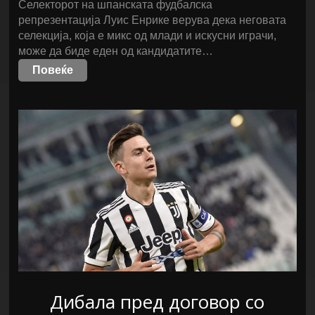
Селекторот на шпанската фудбалска
репрезентација Луис Енрике верува дека неговата
селекција, која е микс од млади и искусни играчи,
може да биде еден од кандидатите…
Повеќе
Дибала пред договор со