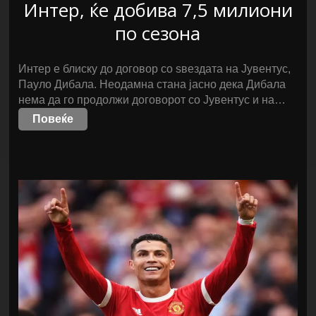
Интер, ќе добива 7,5 милиони
по сезона
Интер е блиску до договор со ѕвездата на Јувентус,
Пауло Дибала. Неодамна стана јасно дека Дибала
нема да го продолжи договорот со Јувентус и на…
Повеќе