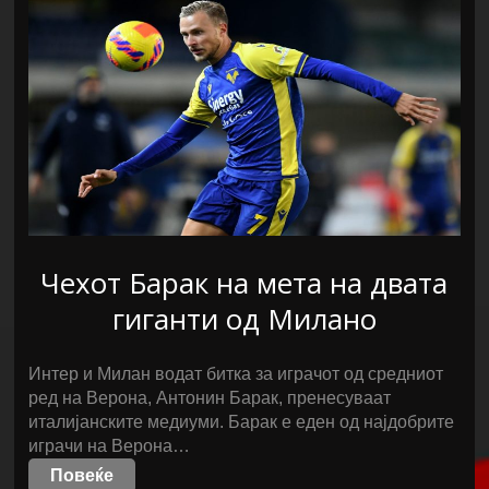
Чехот Барак на мета на двата
гиганти од Милано
Интер и Милан водат битка за играчот од средниот
ред на Верона, Антонин Барак, пренесуваат
италијанските медиуми. Барак е еден од најдобрите
играчи на Верона…
Повеќе