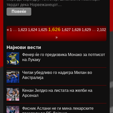
тврдат дека Норвежанецот…
Повеќе
1,626
«
1
…
1,623
1,624
1,625
1,627
1,628
1,629
…
2,102
»
Најнови вести
Фенер ќе го предизвика Монако за потписот
на Лукаку
Челзи убедливо го надигра Милан во
Австралија
Кенан Јилдиз на листата на желби на
Арсенал
Фисник Аслани не ги мина лекарските