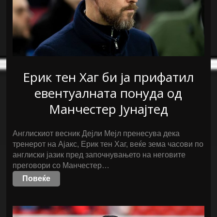
Ерик тен Хаг би ја прифатил
евентуалната понуда од
Манчестер Јунајтед
Англискиот весник Дејли Мејл пренесува дека
тренерот на Ајакс, Ерик тен Хаг, веќе зема часови по
англиски јазик пред започнувањето на неговите
преговори со Манчестер…
Повеќе