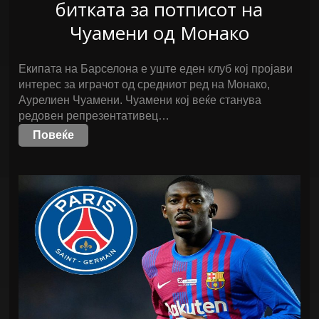
битката за потписот на
Чуамени од Монако
Екипата на Барселона е уште еден клуб кој пројави
интерес за играчот од средниот ред на Монако,
Аурелиен Чуамени. Чуамени кој веќе станува
редовен репрезентативец…
Повеќе