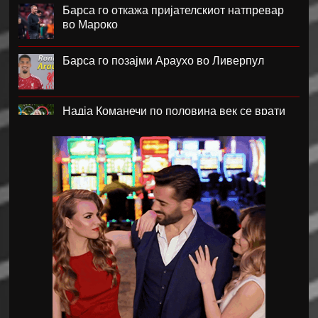
Барса го откажа пријателскиот натпревар
во Мароко
Барса го позајми Араухо во Ливерпул
Надја Команечи по половина век се врати
во Монтреал
ФК Пелистер со заштитен бренд по 81
година постоење !
Артета: Мојот Арсенал учи од грешките
Лука Зидан се раздели со Гранада
Џеронимо Рули е нов втор голман на Сити