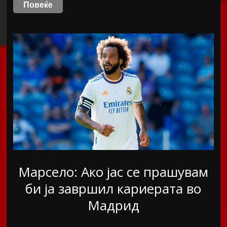
Повеќе
Марсело: Ако јас се прашувам
би ја завршил кариерата во
Мадрид