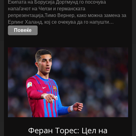
Екипата на Борусија Дортмунд го посочува
напаѓачот на Челзи и германската
репрезентација,Тимо Вернер, како можна замена за
Ерлинг Халанд, кој се очекува да го напушти…
Повеќе
Феран Торес: Цел на