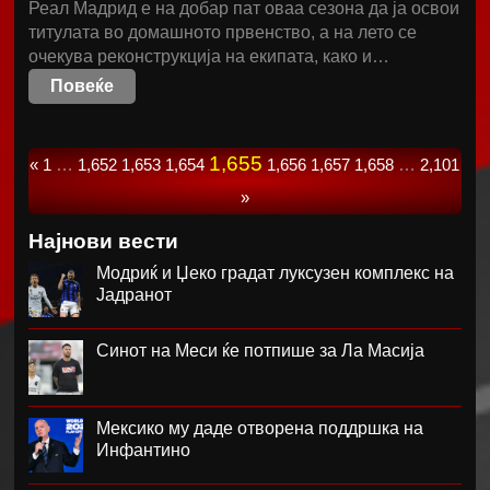
Реал Мадрид е на добар пат оваа сезона да ја освои
титулата во домашното првенство, а на лето се
очекува реконструкција на екипата, како и…
Повеќе
1,655
«
1
…
1,652
1,653
1,654
1,656
1,657
1,658
…
2,101
»
Најнови вести
Модриќ и Џеко градат луксузен комплекс на
Јадранот
Синот на Меси ќе потпише за Ла Масија
Мексико му даде отворена поддршка на
Инфантино