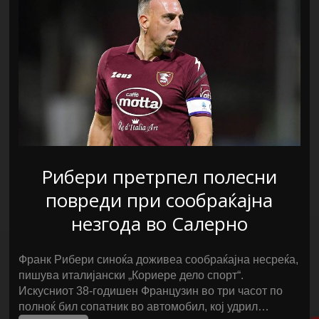
Рибери претрпел полесни
повреди при сообраќајна
незгода во Салерно
Франк Рибери синоќа доживеа сообраќајна несреќа,
пишува италијански „Кориере дело спорт“.
Искусниот 38-годишен Французин во три часот по
полноќ бил сопатник во автомобил, кој удрил…