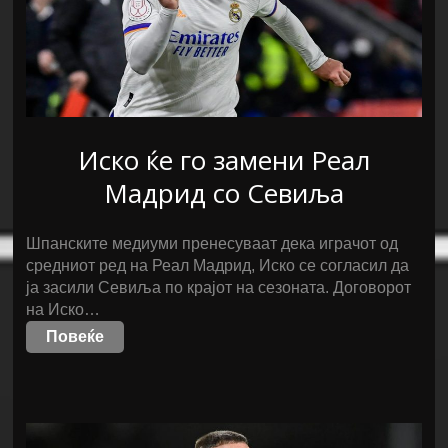
Иско ќе го замени Реал
Мадрид со Севиља
Шпанските медиуми пренесуваат дека играчот од
средниот ред на Реал Мадрид, Иско се согласил да
ја засили Севиља по крајот на сезоната. Договорот
на Иско…
Повеќе