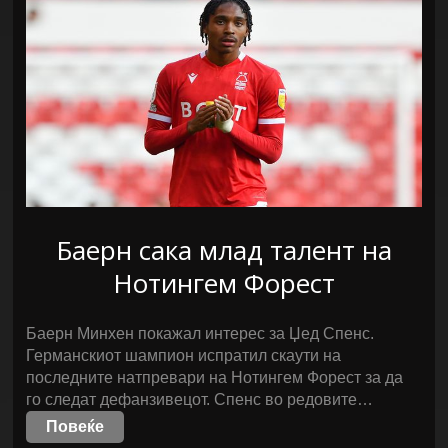
Баерн сака млад талент на
Нотингем Форест
Баерн Минхен покажал интерес за Џед Спенс.
Германскиот шампион испратил скаути на
последните натпревари на Нотингем Форест за да
го следат дефанзивецот. Спенс во редовите…
Повеќе