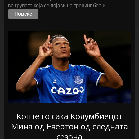
во групата која се појави на тренинг беа и…
Повеќе
Конте го сака Колумбиецот
Мина од Евертон од следната
сезона