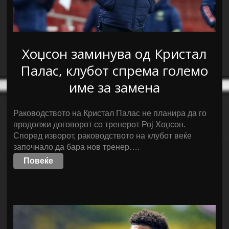
Хоџсон заминува од Кристал
Палас, клубот спрема големо
име за замена
Раководството на Кристал Палас не планира да го
продолжи договорот со тренерот Рој Хоџсон.
Според изворот, раководството на клубот веќе
започнало да бара нов тренер….
Повеќе