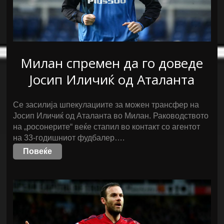
Милан спремен да го доведе
Јосип Иличиќ од Аталанта
Се засилија шпекулациите за можен трансфер на
Јосип Иличиќ од Аталанта во Милан. Раководството
на „росонерите“ веќе стапил во контакт со агентот
на 33-годишниот фудбалер….
Повеќе