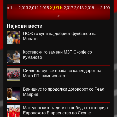
2,016
«
1
…
2,013
2,014
2,015
2,017
2,018
2,019
…
2,100
»
Најнови вести
ПСЖ го купи најдобриот фудбалер на
Монако
Крстевски го замени МЗТ Скопје со
Куманово
Силверстоун се враќа во календарот на
Мото ГП шампионатот
Винициус го продолжи договорот со Реал
Мадрид
Македонските кадети со победа го отворија
Европското Б првенство во Скопје