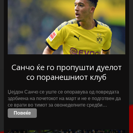
Санчо ќе го пропушти дуелот
со поранешниот клуб
Џејдон Санчо се уште се опоравува од повредата
здобиена на почетокот на март и не е подготвен да
се врати во тимот за овонеделните средби…
Повеќе