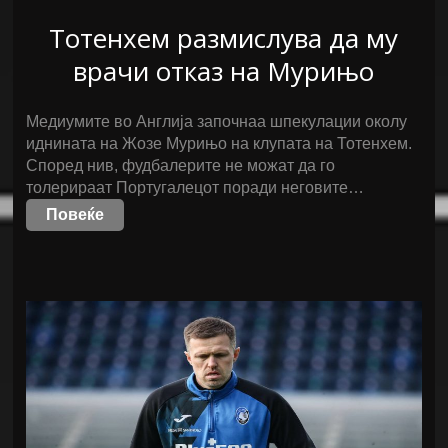
Тотенхем размислува да му
врачи отказ на Мурињо
Медиумите во Англија започнаа шпекулации околу
иднината на Жозе Мурињо на клупата на Тотенхем.
Според нив, фудбалерите не можат да го
толерираат Португалецот поради неговите…
Повеќе