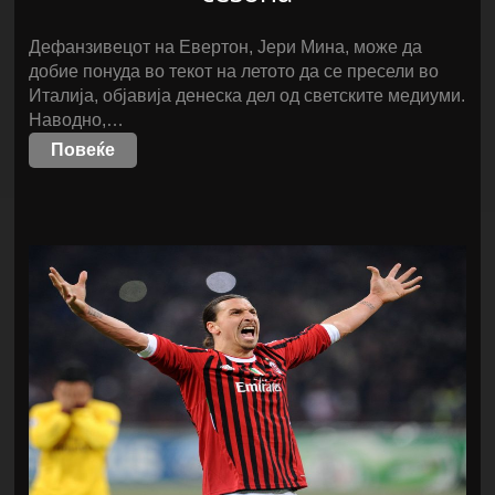
Дефанзивецот на Евертон, Јери Мина, може да
добие понуда во текот на летото да се пресели во
Италија, објавија денеска дел од светските медиуми.
Наводно,…
Повеќе