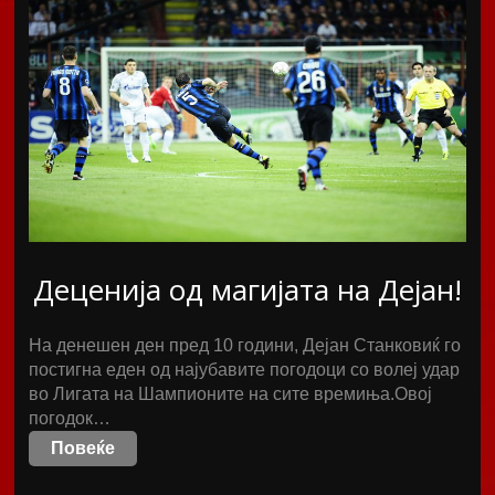
Деценија од магијата на Дејан!
На денешен ден пред 10 години, Дејан Станковиќ го
постигна еден од најубавите погодоци со волеј удар
во Лигата на Шампионите на сите времиња.Овој
погодок…
Повеќе