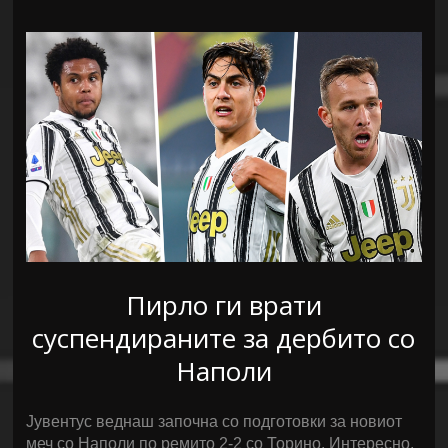
Пирло ги врати
суспендираните за дербито со
Наполи
Јувентус веднаш започна со подготовки за новиот
меч со Наполи по ремито 2-2 со Торино. Интересно,