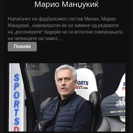
Марио Манџукиќ
Напаѓачот на фудбалскиот состав Милан, Марио
Манџукиќ , најверојатно ќе си замине од редовите
на „росонерите“ бидејќи не ги исполни очекувањата
на челниците на тимот,…
Повеќе