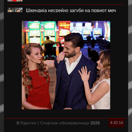
Шкендија несреќно загуби на првиот меч
против Хибернијан
Реал го официјализира рекордниот
трансфер на Диоманде
Томас Волкап преговара со Дубаи
Перишиќ дал согласност за враќање во
Интер
Лусаил го претстави Георг Стојановски
Кадетите ги совладаа Фарските Острови и
обезбедија Мундијал
©
Евротип | Спортски обложувалници
2026
4:43:15