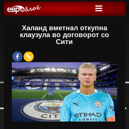
Халанд вметнал откупна
клаузула во договорот со
Сити