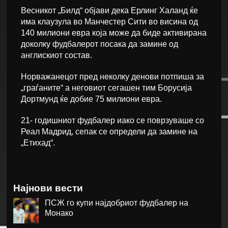
Весникот „Билд“ објави дека Eрлинг Халанд ќе
има клаузула во Манчестер Сити во висина од
140 милиони евра која може да биде активирана
доколку фудбалерот посака да замине од
англискиот состав.
Норважанецот пред неколку денови потпиша за
„граѓаните“ а неговиот сегашен тим Борусија
Дортмунд ќе добие 75 милиони евра.
21- годишниот фудбалер иако се поврзуваше со
Реал Мадрид, сепак се определи да замине на
„Етихад“.
Најнови вести
ПСЖ го купи најдобриот фудбалер на
Монако