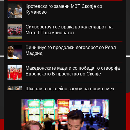
Крстевски го замени МЗТ Скопје со
Куманово
Силверстоун се враќа во календарот на
Мото ГП шампионатот
Винициус го продолжи договорот со Реал
Мадрид
Македонските кадети со победа го отворија
Европското Б првенство во Скопје
Шкендија несреќно загуби на првиот меч
против Хибернијан
Реал го официјализира рекордниот
трансфер на Диоманде
Томас Волкап преговара со Дубаи