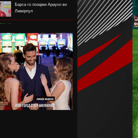
Барса го позајми Араухо во
Ливерпул
Надја Команечи по половина
век се врати во Монтреал
ФК Пелистер со заштитен
бренд по 81 година постоење !
Артета: Мојот Арсенал учи од
грешките
Лука Зидан се раздели со
Гранада
Џеронимо Рули е нов втор
голман на Сити
Струшкиот турнир спремен за