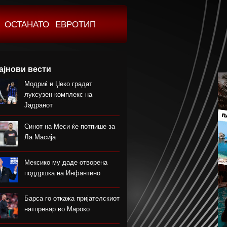
ОСТАНАТО
ЕВРОТИП
ајнови вести
Модриќ и Џеко градат
луксузен комплекс на
Јадранот
Синот на Меси ќе потпише за
Ла Масија
Мексико му даде отворена
поддршка на Инфантино
Барса го откажа пријателскиот
натпревар во Мароко