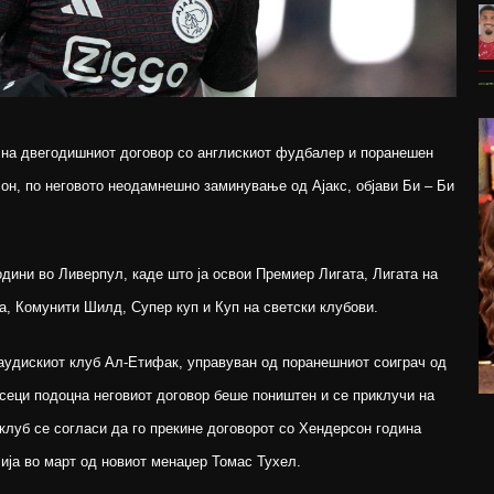
на двегодишниот договор со англискиот фудбалер и поранешен
он, по неговото неодамнешно заминување од Ајакс, објави Би – Би
дини во Ливерпул, каде што ја освои Премиер Лигата, Лигата на
а, Комунити Шилд, Супер куп и Куп на светски клубови.
саудискиот клуб Ал-Етифак, управуван од поранешниот соиграч од
сеци подоцна неговиот договор беше поништен и се приклучи на
клуб се согласи да го прекине договорот со Хендерсон година
ија во март од новиот менаџер Томас Тухел.