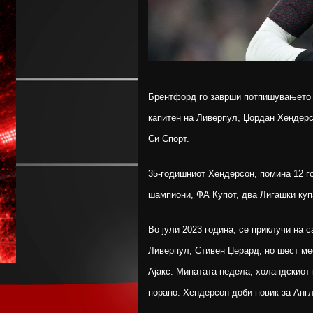
Брентфорд го заврши потпишувањето 
капитен на Ливерпул, Џордан Хендерс
Си Спорт.
35-годишниот Хендерсон, помина 12 го
шампиони, ФА Купот, два Лигашки куп
Во јули 2023 година, се приклучи на 
Ливерпул, Стивен Џерард, но шест ме
Ајакс. Минатата недела, холандскиот 
порано. Хендерсон доби повик за Англ