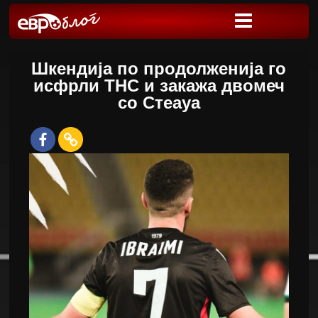
Шкендија по продолженија го
исфрли ТНС и закажа двомеч
со Стеауа