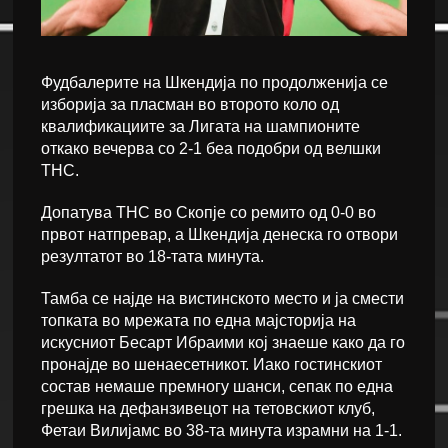
Фудбалерите на Шкендија по продолженија се
изборија за пласман во второто коло од
квалификациите за Лигата на шампионите
откако вечерва со 2-1 беа подобри од велшки
ТНС.
Допатува ТНС во Скопје со ремито од 0-0 во
првот натпревар, а Шкендија денеска го отвори
резултатот во 18-тата минута.
Тамба се најде на вистинското место и ја смести
топката во мрежата по една мајсторија на
искусниот Бесарт Ибраими кој знаеше како да го
пронајде во шенаесетникот. Иако гостинскиот
состав немаше премногу шанси, сепак по една
грешка на дефанзивецот на тетовскиот клуб,
Фетаи Вилијамс во 38-та минута израмни на 1-1.