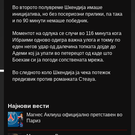
Во второто полувреме Шкендија имаше
иницијатива, но без посериозни прилики, па така
и по 90 минути немаше победник.
Моментот на одлука се случи во 116 минута кога
Ибраими одново одигра важна улога и токму по
еден негов удар од далечина топката дојде до
Адеми кој ја упати во петерецот од каде што
Боехам си ја погоди сопствената мрежа.
Во следното коло Шкендија ја чека потежок
предизвик против романката Стеауа.
Најнови вести
Магнес Аклиуш официјално претставен во
Париз