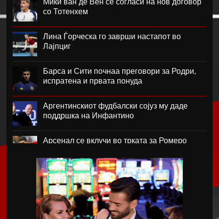
Мики ван де Вен се согласи на нов договор
со Тотенхем
Лина Ѓорческа го заврши настапот во
Лајпциг
Барса и Сити почнаа преговори за Родри,
испратена и првата понуда
Аргентинскиот фудбалски сојуз му даде
поддршка на Инфантино
Арсенал се вклучи во трката за Ромеро
ПСЖ го купи најдобриот фудбалер на
Монако
Крстевски го замени МЗТ Скопје со