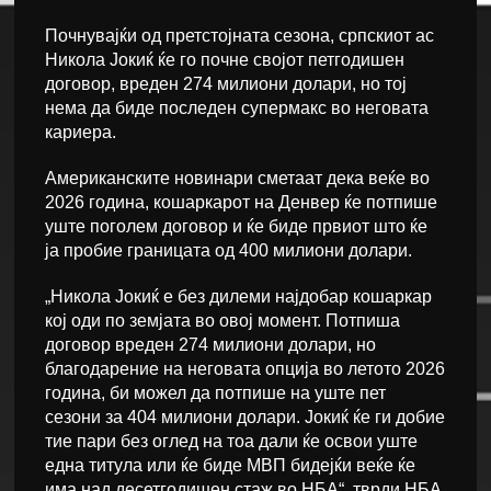
Почнувајќи од претстојната сезона, српскиот ас
Никола Јокиќ ќе го почне својот петгодишен
договор, вреден 274 милиони долари, но тој
нема да биде последен супермакс во неговата
кариера.
Американските новинари сметаат дека веќе во
2026 година, кошаркарот на Денвер ќе потпише
уште поголем договор и ќе биде првиот што ќе
ја пробие границата од 400 милиони долари.
„Никола Јокиќ е без дилеми најдобар кошаркар
кој оди по земјата во овој момент. Потпиша
договор вреден 274 милиони долари, но
благодарение на неговата опција во летото 2026
година, би можел да потпише на уште пет
сезони за 404 милиони долари. Јокиќ ќе ги добие
тие пари без оглед на тоа дали ќе освои уште
една титула или ќе биде МВП бидејќи веќе ќе
има над десетгодишен стаж во НБА“, тврди НБА