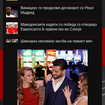
Винициус го продолжи договорот со Реал
Мадрид
Македонските кадети со победа го отворија
Европското Б првенство во Скопје
Шкендија несреќно загуби на првиот меч
против Хибернијан
Реал го официјализира рекордниот
трансфер на Диоманде
Томас Волкап преговара со Дубаи
Перишиќ дал согласност за враќање во
Интер