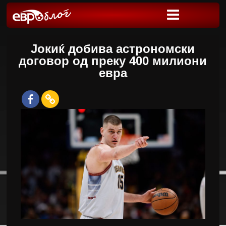
Јокиќ добива астрономски
договор од преку 400 милиони
евра