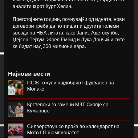
аналитичарот Курт Хелин.
Претстојните години, почнувајќи од идната, нови
договори треба да потпишат и другите големи
ѕвезди на НБА лигата, како Јанис Адетокунбо,
Џејсон Тејтум, Жоел Ембид и Лука Дончиќ и сите
ќе бидат над 300 милиони евра.
Најнови вести
ПСЖ го купи најдобриот фудбалер на
Монако
Крстевски го замени МЗТ Скопје со
Куманово
Силверстоун се враќа во календарот на
Мото ГП шампионатот