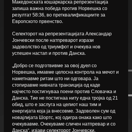
Македонската кошаркарска репрезентација
запиша важна победа против Норвешка со
резултат 58:36, во претквалификациите за
Европското првенство.
Селекторот на репрезентацијата Александар
Јончевски после натпреварот изрази
задоволство од триумфот и очекува нов
успешен настап и против Данска.
„Добро се подготвивме за овој дуел со
Норвешка, имавме целосна контрола на мечот и
наметнавме ритам што ни одговара. Ја
стопиравме нивната транзиција од каде
најчесто постигнуваа поени против Словачка и
Данска. Тие не постигнаа ниту една тројка од 21
обид, што е заслуга на целиот наш тим и
енергијата која ја внесовме. Задоволен сум од
новајлијата Шортс, кој одигра онака како што
очекувавме. Очекуваме сличен натпревар и со
Данска“, изјави селекторот Јончевски.