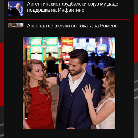
Аргентинскиот фудбалски сојуз му даде
поддршка на Инфантино
Арсенал се вклучи во трката за Ромеро
ПСЖ го купи најдобриот фудбалер на
Монако
Крстевски го замени МЗТ Скопје со
Куманово
Силверстоун се враќа во календарот на
Мото ГП шампионатот
Винициус го продолжи договорот со Реал
Мадрид
Македонските кадети со победа го отворија