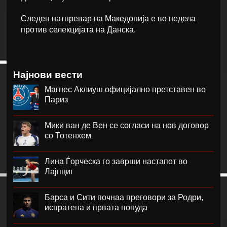
Следен натпревар на Македонија е во недела
против селекцијата на Данска.
Најнови вести
Магнес Аклиуш официјално претставен во
Париз
Мики ван де Вен се согласи на нов договор
со Тотенхем
Лина Ѓорческа го заврши настапот во
Лајпциг
Барса и Сити почнаа преговори за Родри,
испратена и првата понуда