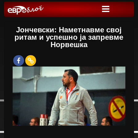
Јончевски: Наметнавме свој
ритам и успешно ја запревме
Норвешка