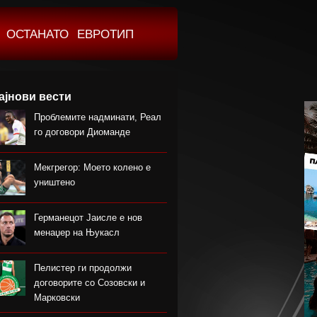
ОСТАНАТО
ЕВРОТИП
ајнови вести
Проблемите надминати, Реал
го договори Диоманде
Мекгрегор: Моето колено е
уништено
Германецот Јаисле е нов
менаџер на Њукасл
Пелистер ги продолжи
договорите со Созовски и
Марковски