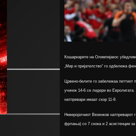
Кошаркарите на Олимпијакос убедливо
„Мир и пријателство“ го одбележа фе
Црвено-белите го забележаа петтиот 
учинок 14-6 се лидери во Евролигата.
натпревари имаат скор 11-9.
Неверојатниот Везенков натпреварот го
фрлања) со 7 скока и 2 асистенции за