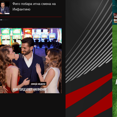
Фиго побара итна смена на
Инфантино
Одбојкарите ги започнаа
подготовките во Крушево
РБ Лајпциг го врати голманот
Ниланд
Блатер лобира за прва жена
на чело на ФИФА
Нотингем Форест го бара
Рејндерс како замена за
Андерсон
Арсенал плаќа скоро 90
милиони евра за Бруно
Гимараеш