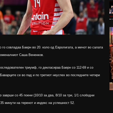
 го совладаа Баерн во 20. коло од Евролигата, а мечот во салата
номеналниот Саша Вененков.
последователен триумф, го декласираа Баерн со 112-69 и со
 Баварците се во пад и по третиот неуспех во последните четири
 заврши со 45 поени (10/10 за два, 8/10 за три, 1/1 слободни
 35 минути на теренот и индекс на успешност 52.