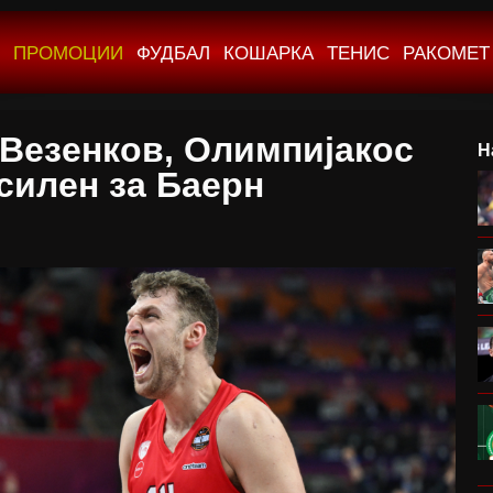
ПРОМОЦИИ
ФУДБАЛ
КОШАРКА
ТЕНИС
РАКОМЕТ
 Везенков, Олимпијакос
Н
силен за Баерн