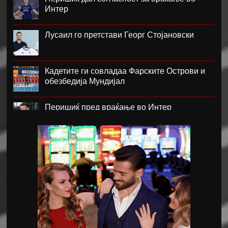
Интер
Лусаил го претстави Георг Стојановски
Кадетите ги совладаа Фарските Острови и
обезбедија Мундијал
Перишиќ пред враќање во Интер
Лара Гут Бехрами означи крај на скијачката
кариера
Меси со два гола се врати во дресот на
Интер Мајами по Мундијалот
Шенгелија плати еден милион и се
ослободи од Барселона