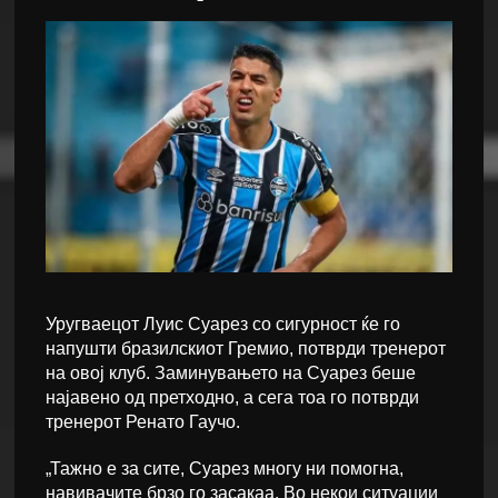
Уругваецот Луис Суарез со сигурност ќе го
напушти бразилскиот Гремио, потврди тренерот
на овој клуб. Заминувањето на Суарез беше
најавено од претходно, а сега тоа го потврди
тренерот Ренато Гаучо.
„Тажно е за сите, Суарез многу ни помогна,
навивачите брзо го засакаа. Во некои ситуации