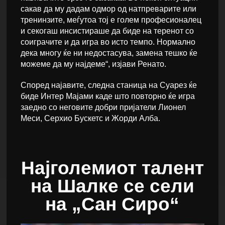
сакав да му дадам одмор од натпреварите или
тренинзите, меѓутоа тој е голем професионалец
и секогаш инсистираше да биде на теренот со
соиграчите и да игра во исто темпо. Нормално
дека многу ќе ни недостасува, замена тешко ќе
можеме да му најдеме“, изјави Ренато.
Според најавите, следна станица на Суарез ќе
биде Интер Мајами каде што повторно ќе игра
заедно со неговите добри пријатели Лионел
Меси, Серхио Бускетс и Жорди Алба.
Најголемиот талент
на Шалке се сели
на „Сан Сиро“