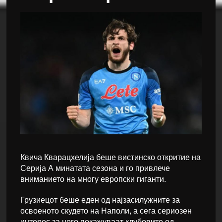
Квича Кварацхелија беше вистинско откритие на
Серија А минатата сезона и го привлече
вниманието на многу европски гиганти.
Грузиецот беше еден од најзасилужните за
освоеното скудето на Наполи, а сега сериозен
интерес за него покажуваат клубовите од