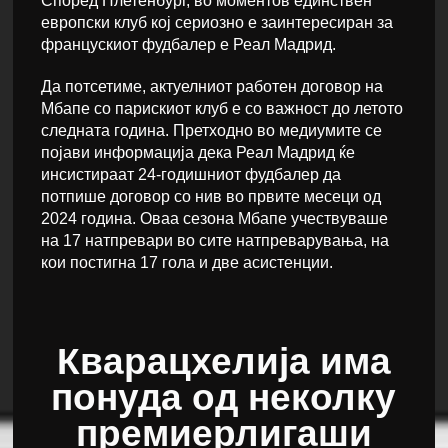
Според Плетенбург, во моментов единствен
европски клуб кој сериозно е заинтересиран за
францускиот фудбалер е Реал Мадрид.
Да потсетиме, актуелниот работен договор на
Мбапе со парискиот клуб е со важност до летото
следната година. Претходно во медиумите се
појави информација дека Реал Мадрид ќе
инсистираат 24-годишниот фудбалер да
потпише договор со нив во првите месеци од
2024 година. Оваа сезона Мбапе учествуваше
на 17 натпревари во сите натпреварувања, на
кои постигна 17 гола и две асистенции.
Кварацхелија има
понуда од неколку
премиерлигаши