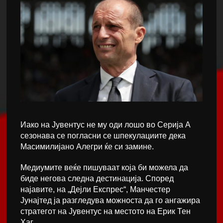
Иако на Јувентус не му оди лошо во Серија А
сезонава се погласни се шпекулациите дека
Масимилијано Алегри ќе си замине.
Медиумите веќе пишуваат која би можела да
биде негова следна дестинација. Според
најавите, на „Дејли Експрес“, Манчестер
Јунајтед ја разгледува можноста да го ангажира
стратегот на Јувентус на местото на Ерик Тен
Хаг.