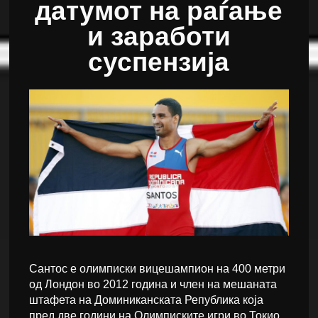
датумот на раѓање
и заработи
суспензија
Сантос е олимписки вицешампион на 400 метри
од Лондон во 2012 година и член на мешаната
штафета на Доминиканската Република која
пред две години на Олимписките игри во Токио