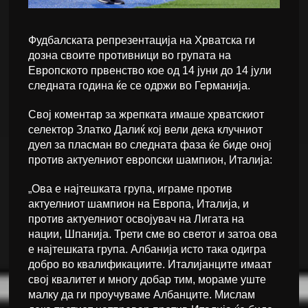
Фудбалската репрезентација на Хрватска ги
дозна своите противници во групата на
Европското првенство кое од 14 јуни до 14 јули
следната година ќе се одржи во Германија.
Свој коментар за жрепката имаше хрватскиот
селектор Златко Далиќ кој вели дека клучниот
дуел за пласман во следната фаза ќе биде оној
против актуелниот европски шампион, Италија:
„Ова е најтешката група, играме против
актуелниот шампион на Европа, Италија, и
против актуелниот освојувач на Лигата на
нации, Шпанија. Трети сме во светот и затоа ова
е најтешката група. Албанија исто така одигра
добро во квалификациите. Италијанците имаат
свој квалитет и многу добар тим, мораме уште
малку да ги проучуваме Албанците. Мислам