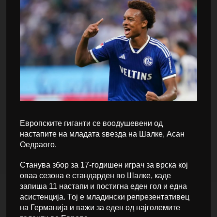
Европските гиганти се воодушевени од
настапите на младата ѕвезда на Шалке, Асан
Оедраого.
Станува збор за 17-годишен играч за врска кој
оваа сезона е стандарден во Шалке, каде
запиша 11 настапи и постигна еден гол и една
асистенција. Тој е младински репрезентативец
на Германија и важи за еден од најголемите