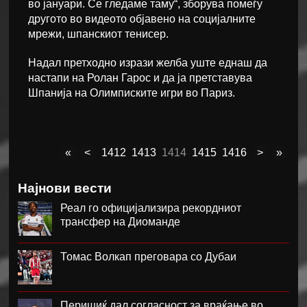
во јануари. Се гледаме таму“, зборува помеѓу
другото во видеото објавено на социјалните
мрежи, шпанскиот тенисер.
Надал претходно изрази желба уште еднаш да
настапи на Ролан Гарос и да ја претставува
Шпанија на Олимписките игри во Париз.
«
<
1412
1413
1414
1415
1416
>
»
Најнови вести
Реал го официјализира рекордниот
трансфер на Диоманде
Томас Волкап преговара со Дубаи
Перишиќ дал согласност за враќање во