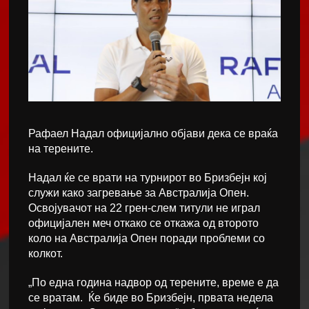
Рафаел Надал официјално објави дека се враќа
на терените.
Надал ќе се врати на турнирот во Бризбејн кој
служи како загревање за Австралија Опен.
Освојувачот на 22 грен-слем титули не играл
официјален меч откако се откажа од второто
коло на Австралија Опен поради проблеми со
колкот.
„По една година надвор од терените, време е да
се вратам. Ќе биде во Бризбејн, првата недела