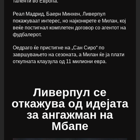
таленти во Европа.
Реал Мадрид, Баерн Минхен, Ливерпул
покажуваат интерес, но најконкрете е Милан, кој
веќе постигнал комплетен договор со агентот на
фудбалерот.
Оедраго ќе пристигне на „Сан Сиро“ по
завршувањето на сезоната, а Милан ќе ја плати
откупната клаузула од 11 милиони евра.
Ливерпул се
откажува од идејата
за ангажман на
Мбапе