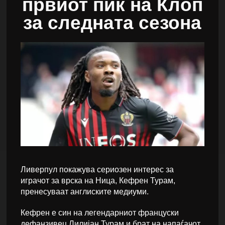
првиот пик на Клоп
за следната сезона
Ливерпул покажува сериозен интерес за
играчот за врска на Ница, Кефрен Турам,
пренесуваат англиските медиуми.
Кефрен е син на легендарниот француски
дефанзивец Лилијан Турам и брат на напаѓачот