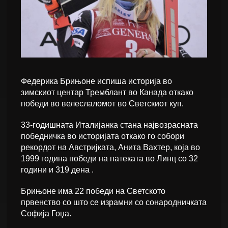
Федерика Брињоне испиша историја во
зимскиот центар Тремблант во Канада откако
победи во велеслаломот во Светскиот куп.
33-годишната Италијанка стана највозрасната
победничка во историјата откако го собори
рекордот на Австријката, Анита Вахтер, која во
1999 година победи на патеката во Линц со 32
години и 319 дена .
Брињоне има 22 победи на Светското
првенство со што се израмни со сонародничката
Софија Гоџа.