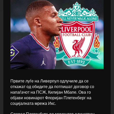
Првите луѓе на Ливерпул одлучиле да се
откажат од обидите да потпишат договор со
напаѓачот на ПСЖ, Килијан Мбапе. Ова го
објави новинарот Флоријан Плетенберг на
социјалната мрежа Икс.