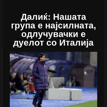
Далиќ: Нашата
група е најсилната,
одлучувачки е
дуелот со Италија