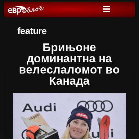
feature
Брињоне
доминантна на
велеслаломот во
Канада