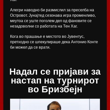
Алегри наводно би размислил за преселба на
Островот. Јунајтед сезонава игра променливо,
меутоа се уште поголем дел од фановите се
незадоволни со работата на Тен Хаг.
Кога во прашање е местото во Јувентус,
претходно се шпекулираше дека Антонио Конте
би можел да се врати.
Надал се пријави за
настап на турнирот
во Бризбејн