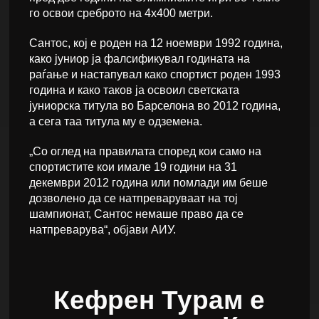
го освои среброто на 4х400 метри.
Сантос, кој е роден на 12 ноември 1992 година,
како јуниор ја фалсификувал годината на
раѓање и настапувал како спортист роден 1993
година и како таков ја освоил светската
јуниорска титула во Барселона во 2012 година,
а сега таа титула му е одземена.
„Со оглед на правилата според кои само на
спортистите кои имале 19 години на 31
декември 2012 година или помлади им беше
дозволено да се натпреваруваат на тој
шампионат, Сантос немаше право да се
натпреварува“, објави АИУ.
Кефрен Турам е