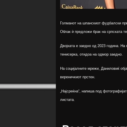
Голманот на шпанскиот фудбалски пр
Облак ѝ предложи брак на српската т
Двојката е заедно од 2023 година. На
тенисерка, отидоа на одмор заедно.
На социјалните мрежи, Даниловиќ обја
вереничкиот прстен.
„Најсреќна“, напиша под фотографијат
листата.