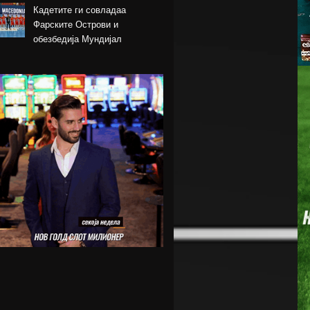
Кадетите ги совладаа
Фарските Острови и
обезбедија Мундијал
Перишиќ пред враќање во
Интер
Лара Гут Бехрами означи крај
на скијачката кариера
Меси со два гола се врати во
дресот на Интер Мајами по
Мундијалот
Шенгелија плати еден милион
и се ослободи од Барселона
Мајорка убедливо го совлада
ПСЖ