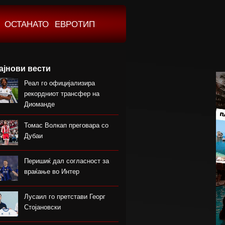
ОСТАНАТО
ЕВРОТИП
ајнови вести
Реал го официјализира
рекордниот трансфер на
Диоманде
Томас Волкап преговара со
Дубаи
Перишиќ дал согласност за
враќање во Интер
Лусаил го претстави Георг
Стојановски