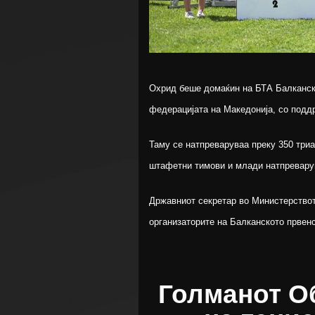
Охрид беше домаќин на БТА Балканско
федерацијата на Македонија, со подд
Таму се натпреваруваа преку 350 триа
штафетни тимови и млади натпреварув
Државниот секретар во Министерствот
организаторите на Балканското првен
Голманот О