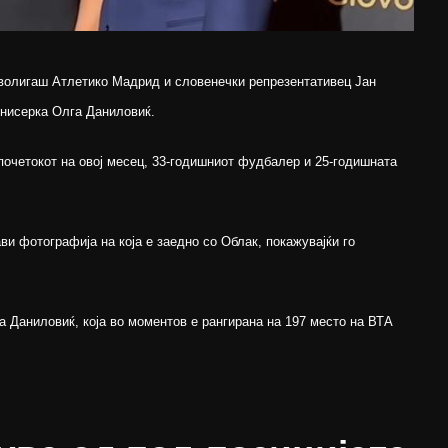
волигаш Атлетико Мадрид и словенечки репрезентативец Јан
енисерка Олга Даниловиќ.
 почетокот на овој месец, 33-годишниот фудбалер и 25-годишната
ви фотографија на која е заедно со Облак, покажувајќи го
а Даниловиќ, која во моментов е рангирана на 197 место на ВТА