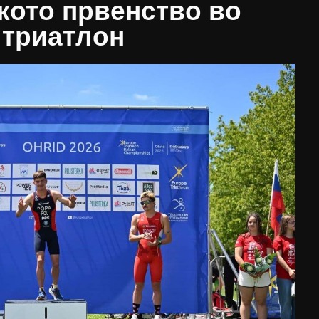
кото првенство во
триатлон