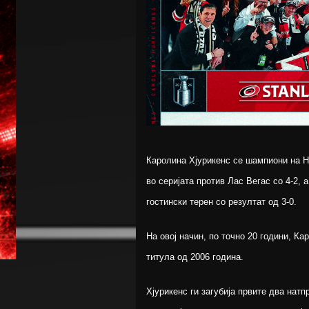
Каролина Хјурикенс се шампиони на Н
во серијата против Лас Вегас со 4-2, 
гостински терен со резултат од 3-0.
На овој начин, по точно 20 години, Кар
титула од 2006 година.
Хјурикенс ги загубија првите два нат