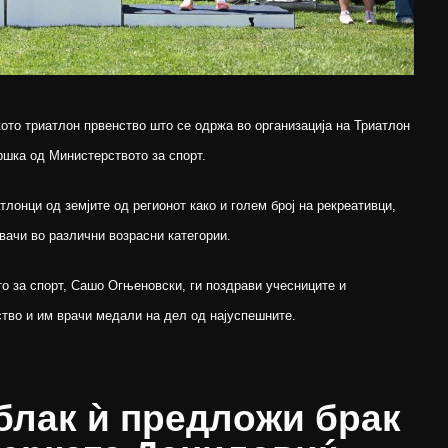
то триатлон првенство што се одржа во организација на Триатлон
ршка од Министерството за спорт.
тлонци од земјите од регионот како и голем број на рекреативци,
ачи во различни возрасни категории.
о за спорт, Сашо Огњеновски, ги поздрави учесниците и
ство и им врачи медали на дел од најуспешните.
блак ѝ предложи брак