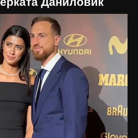
серката Даниловиќ