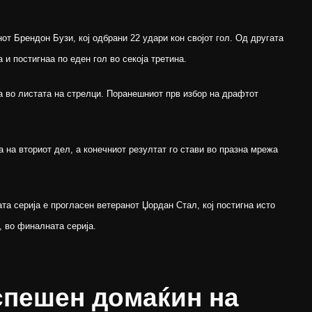
от Брендон Бузи, кој одбрани 22 удари кон својот гол. Од другата
 и постигнаа по еден гол во секоја третина.
а во листата на стрелци. Поранешниот прв избор на драфтот
а на вториот дел, а конечниот резултат го стави во празна мрежа
та серија е прогласен ветеранот Џордан Стал, кој постигна исто
, во финалната серија.
спешен домаќин на