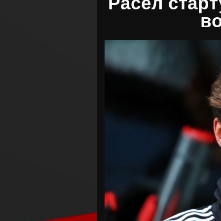
Расел старт
во