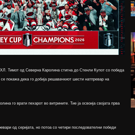
ХЛ. Тимот од Северна Каролина стигна до Стенли Купот со победа
а се покажа дека го добија решавачкиот шести натпревар на
олина го врати пехарот во витрините. Тие ја освоија својата прва
превари од серијата, но потоа со четири последователни победи