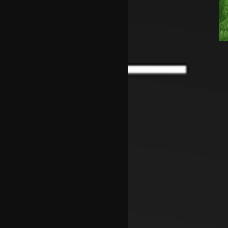
Американецот МекДауел
потпиша за Пелистер
Проблемите надминати, Реал
го договори Диоманде
Мекгрегор: Моето колено е
уништено
Германецот Јаисле е нов
менаџер на Њукасл
Пелистер ги продолжи
договорите со Созовски и
Марковски