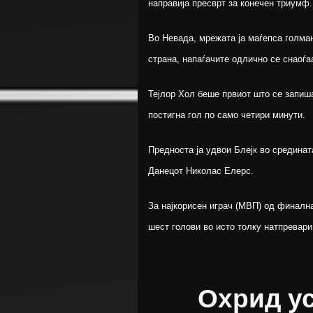
направија пресврт за конечен триумф.
Во Невада, мрежата ја маѓепса голман
страна, напаѓачите одлично се снаоѓаа
Тејлор Хол беше првиот што се запиш
постигна гол по само четири минути.
Предноста ја удвои Блејк во срединат
Данецот Николас Елерс.
За најкорисен играч (MВП) од финална
шест голови во исто толку натпревари
Охрид у