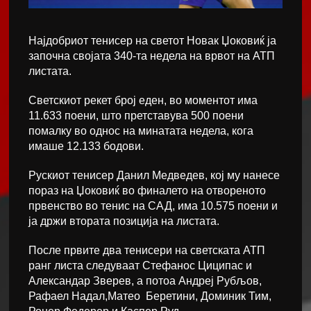
Најдобриот тенисер на светот Новак Џоковиќ ја
започна својата 340-та недела на врвот на АТП
листата.
Светскиот рекет број еден, во моментот има
11.633 поени, што претставува 500 поени
помалку во однос на минатата недела, кога
имаше 12.133 бодови.
Рускиот тенисер Данил Медведев, кој му нанесе
пораз на Џоковиќ во финалето на отвореното
првенство во тенис на САД, има 10.575 поени и
ја држи втората позиција на листата.
После првите два тенисери на светската АТП
ранг листа следуваат Стефанос Циципас и
Александар Зверев, а потоа Андреј Рубљов,
Рафаел Надал,Матео Беретини, Доминик Тим,