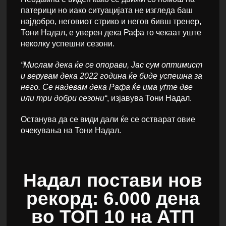
патерици но иако ситуацијата не изгледа баш
најдобро, неговиот стрико и негов бивш тренер,
Тони Надал, е уверен дека Рафа го чекаат уште
неколку успешни сезони.
“Мислам дека ќе се опорави, Јас сум оптимист
и верувам дека 2022 година ќе биде успешна за
него. Се надевам дека Рафа ќе има уѓте две
или три добри сезони“
, изјавува Тони Надал.
Останува да се види дали ќе се остварат овие
очекувања на Тони Надал.
Надал постави нов
рекорд: 6.000 дена
во ТОП 10 на АТП