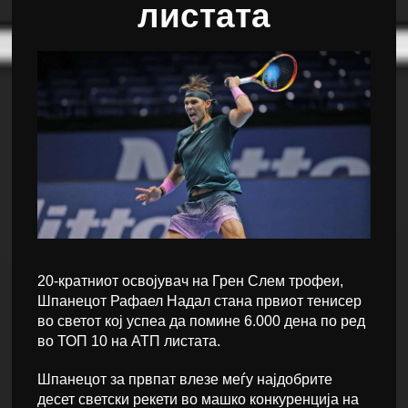
листата
20-кратниот освојувач на Грен Слем трофеи,
Шпанецот Рафаел Надал стана првиот тенисер
во светот кој успеа да помине 6.000 дена по ред
во ТОП 10 на АТП листата.
Шпанецот за првпат влезе меѓу најдобрите
десет светски рекети во машко конкуренција на