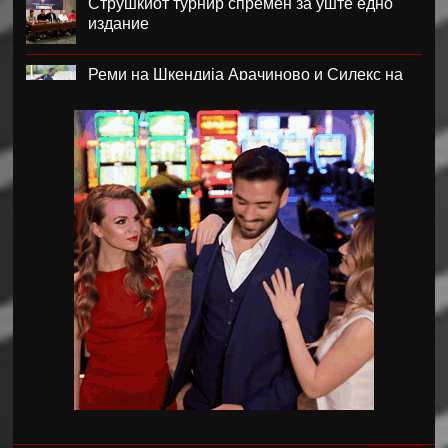
Струшкиот турнир спремен за уште едно
издание
Реми на Шкендија Арачиново и Силекс на
воведот во второто коло на ПМФЛ
Јунајтед позајми два свои голови
Пеп Чаварија од Рајо пред потпис со Челзи
Рајндерс е приоритет на Јуве во летниот
преоден рок
Феликс Нмеча е замената за Бруно
Гимараеш во Њукасл
Џејмс Трафорд трет најскап голман во