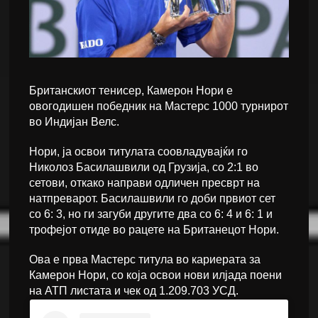
Британскиот тенисер, Камерон Нори е
овогодишен победник на Мастерс 1000 турнирот
во Индијан Велс.
Нори, ја освои титулата соовладувајќи го
Николоз Басилашвили од Грузија, со 2:1 во
сетови, откако направи одличен пресврт на
натпреварот. Басилашвили го доби првиот сет
со 6: 3, но ги загуби другите два со 6: 4 и 6: 1 и
трофејот отиде во рацете на Британецот Нори.
Ова е прва Мастерс титула во кариерата за
Камерон Нори, со која освои нови илјада поени
на АТП листата и чек од 1.209.703 УСД.