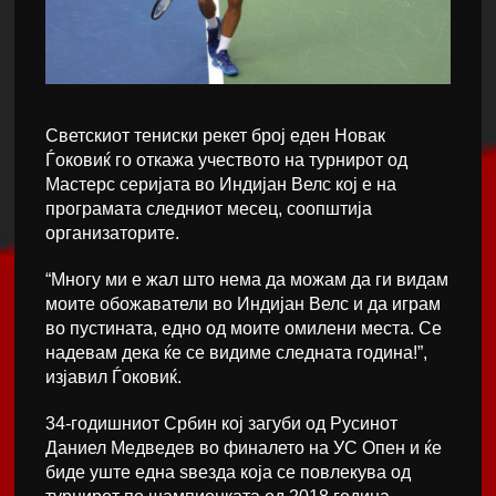
Светскиот тениски рекет број еден Новак
Ѓоковиќ го откажа учеството на турнирот од
Мастерс серијата во Индијан Велс кој е на
програмата следниот месец, соопштија
организаторите.
“Многу ми е жал што нема да можам да ги видам
моите обожаватели во Индијан Велс и да играм
во пустината, едно од моите омилени места. Се
надевам дека ќе се видиме следната година!”,
изјавил Ѓоковиќ.
34-годишниот Србин кој загуби од Русинот
Даниел Медведев во финалето на УС Опен и ќе
биде уште една sвезда која се повлекува од