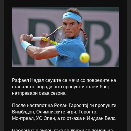
Рафаел Надал сеуште се мачи со повредите на
стапалото, поради што пропушти голем број
натпревари оваа сезона.
После настапот на Ролан Гарос тој ги пропушти
Вимблдон, Олимписките игри, Торонто,
Монтреал, УС Опен, а го откажа и Индиан Велс.
Неодамна е виден како се движи со помош на