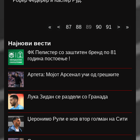
Роџер Федерер и Каспер Руд.
«
<
87
88
89
90
91
>
»
Најнови вести
ФК Пелистер со заштитен бренд по 81
година постоење !
Артета: Мојот Арсенал учи од грешките
Лука Зидан се раздели со Гранада
Џеронимо Рули е нов втор голман на Сити