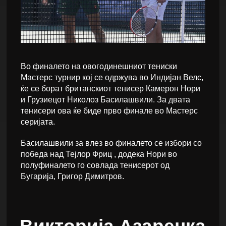
Во финалето на овогодинешниот тениски
Мастерс турнир кој се одржува во Индијан Велс,
ќе се борат британскиот тенисер Камерон Нори
и Грузиецот Николоз Басилашвили. За двата
тенисери ова ќе биде прво финале во Мастерс
серијата.
Басилашвили за влез во финалето се избори со
победа над Тејлор Фриц , додека Нори во
полуфиналето го совлада тенисерот од
Бугарија, Григор Димитров.