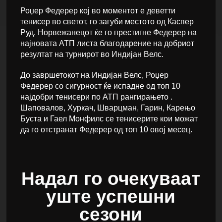
Роџер Федерер кој во моментот е деветти
тенисер во светот, го загуби местото од Каспер
Руд. Норвежанецот ќе го престигне Федерер на
најновата АТП листа благодарение на добриот
резултат на турнирот во Индијан Велс.
До завршетокот на Индијан Велс, Роџер
Федерер со сигурност ќе испадне од топ 10
најдобри тенисери по АТП рангирањето .
Шаповалов, Хуркач, Шварцман, Гарин, Карењо
Буста и Гаел Монфилс се тенисерите кои можат
да го отстранат Федерер од топ 10 овој месец.
Надал го очекуваат
уште успешни
сезони