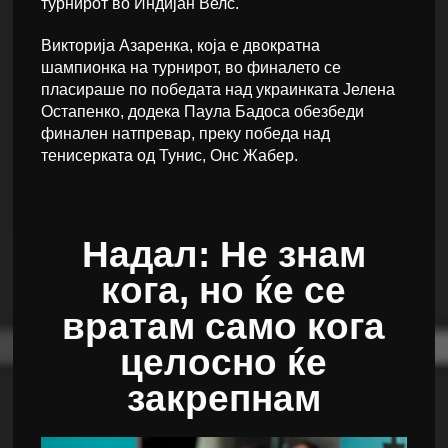
турнирот во Индијан Велс.
Викторија Азаренка, која е двократна
шампионка на турнирот, во финалето се
пласираше по победата над украинката Јелена
Остапенко, додека Паула Бадоса обезбеди
финален натпревар, преку победа над
тенисерката од Тунис, Онс Жабер.
Надал: Не знам
кога, но ќе се
вратам само кога
целосно ќе
закрепнам