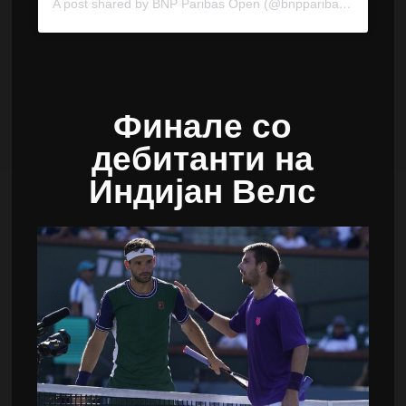
A post shared by BNP Paribas Open (@bnpparibasopen)
Финале со
дебитанти на
Индијан Велс