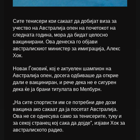
Сите тенисери кои сакаат да добијат виза за
учество на Австралија опен на почетокот на
следната година, мора да бидат целосно
вакцинирани. Ова денеска го објави
австралискиот министер за имиграција, Алекс
Хок.
Новак Ѓоковиќ, кој е актуелен шампион на
Австралија опен, досега одбиваше да открие
дали е вакциниран, и рече дека не е сигурен
дека ќе ја брани титулата во Мелбурн.
„На сите спортисти им се потребни две дози
вакцина ако сакаат да ја посетат Австралија.
Ова не се однесува само за тенисерите, туку и
за секој странец кој сака да дојде”, изјави Хок за
австралиското радио.