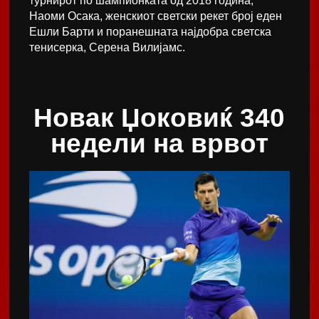
турнирот по шампионката од 2018 година,
Наоми Осака, женскиот светски рекет број еден
Ешли Барти и поранешната најдобра светска
тенисерка, Серена Вилијамс.
Новак Џоковиќ 340
недели на врвот