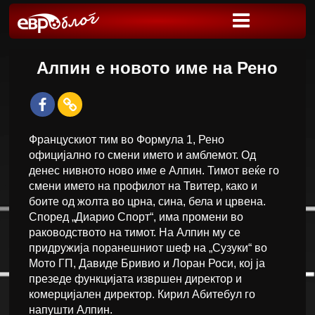
Алпин е новото име на Рено
Францускиот тим во Формула 1, Рено
официјално го смени името и амблемот. Од
денес нивното ново име е Алпин. Тимот веќе го
смени името на профилот на Твитер, како и
боите од жолта во црна, сина, бела и црвена.
Според „Диарио Спорт“, има промени во
раководството на тимот. На Алпин му се
придружија поранешниот шеф на „Сузуки“ во
Мото ГП, Давиде Бривио и Лоран Роси, кој ја
презеде функцијата извршен директор и
комерцијален директор. Кирил Абитебул го
напушти Алпин.