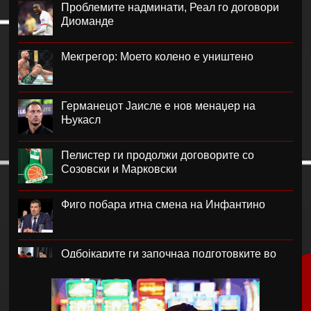
Проблемите надминати, Реал го договори
Диоманде
Мекгрегор: Моето колено е уништено
Германецот Јаисле е нов менаџер на
Њукасл
Пелистер ги продолжи договорите со
Созовски и Марковски
Фиго побара итна смена на Инфантино
Одбојкарите ги започнаа подготовките во
Крушево
РБ Лајпциг го врати голманот Ниланд