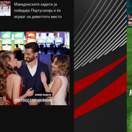
Македонските кадети ја
победија Португалија и ќе
играат за деветтото место
КК Пелистер потпиша договор
со младински
репрезентативец
Магнес Аклиуш официјално
претставен во Париз
Мики ван де Вен се согласи
на нов договор со Тотенхем
Лина Ѓорческа го заврши
настапот во Лајпциг
Барса и Сити почнаа
преговори за Родри,
испратена и првата понуда