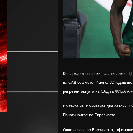
Кошаркарот на грчки Панатинаикос, Џе
на САД ова лето. Имено, 32-годишнио
репрезентацијата на САД за ФИБА Амер
Во текот на изминатите две сезони, Гр
Панатинаикос во Евролигата.
Оваа сезона во Евролигата, тој имаше 