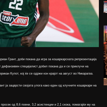
риан Грант, доби покана да игра за кошаркарската репрезентација
т дефанзивен специјалист добил покана да и се приклучи на
икан Купот, кој ќе се одржи кон крајот на август во Никарагва.
ант ја зацврсти својата улога како еден од клучните кошаркари на
просек од 8,6 поени, 3,2 асистенции и 2,1 скока, помагајќи му на