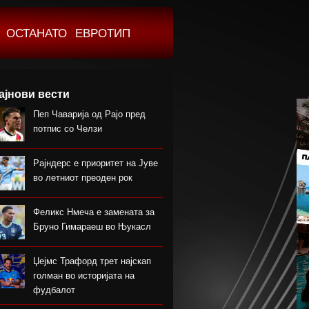
ОСТАНАТО
ЕВРОТИП
ајнови вести
Пеп Чаварија од Рајо пред
потпис со Челзи
Рајндерс е приоритет на Јуве
во летниот преоден рок
Феликс Нмеча е замената за
Бруно Гимараеш во Њукасл
Џејмс Трафорд трет најскап
голман во историјата на
фудбалот