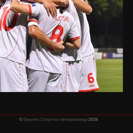
©
2026
Евротип | Спортски обложувалници