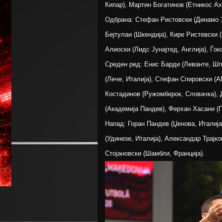
Кипар), Мартин Богатинов (Етникос Ах
Одбрана: Стефан Ристовски (Динамо За
Бејтулаи (Шкендија), Кире Ристевски (
Алиоски (Лидс Јунајтед, Англија), Ѓок
Среден ред: Енис Барди (Леванте, Шп
(Лече, Италија), Стефан Спировски (
Костадинов (Ружомберок, Словачка), 
(Академија Пандев), Ферхан Хасани (П
Напад: Горан Пандев (Џенова, Италија
(Удинезе, Италија), Александар Трајко
Стојановски (Шамбли, Франција).