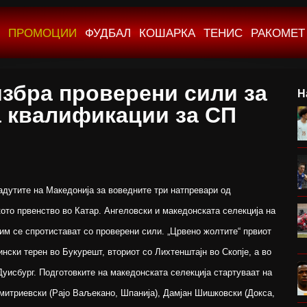
ПРОМОЦИИ
ФУДБАЛ
КОШАРКА
ТЕНИС
РАКОМЕТ
избра проверени сили за
Н
а квалификации за СП
адутите на Македонија за воведните три натпревари од
ото првенство во Катар. Ангеловски и македонската селекција на
 им се спротистават со проверени сили. „Црвено жолтите“ првиот
ински терен во Букурешт, вториот со Лихтенштајн во Скопје, а во
 Дуисбург. Подготовките на македонската селекција стартуваат на
имитриевски (Рајо Ваљекано, Шпанија), Дамјан Шишковски (Докса,