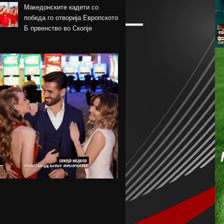
Македонските кадети со
победа го отворија Европското
Б првенство во Скопје
Шкендија несреќно загуби на
првиот меч против Хибернијан
Реал го официјализира
рекордниот трансфер на
Диоманде
Томас Волкап преговара со
Дубаи
Перишиќ дал согласност за
враќање во Интер
Лусаил го претстави Георг
Стојановски