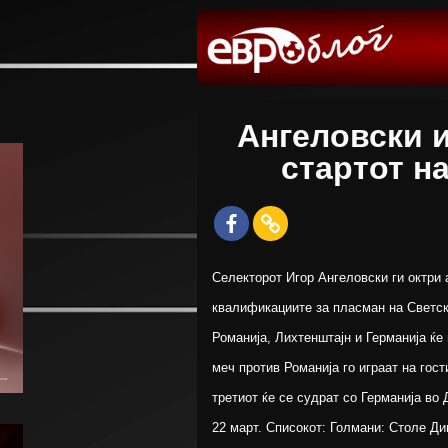
Ангеловски 
стартот н
Селекторот Игор Ангеловски ги октри 
квалификациите за пласман на Светск
Романија, Лихтенштајн и Германија ќе
меч против Романија го играат на гост
третиот ќе се судрат со Германија во
22 март. Списокот: Голмани: Столе Д