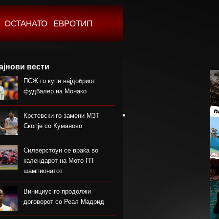
ОСТАНАТО
ЕВРОТИП
ајнови вести
ПСЖ го купи најдобриот
фудбалер на Монако
Крстевски го замени МЗТ
Скопје со Куманово
Силверстоун се враќа во
календарот на Мото ГП
шампионатот
Винициус го продолжи
договорот со Реал Мадрид