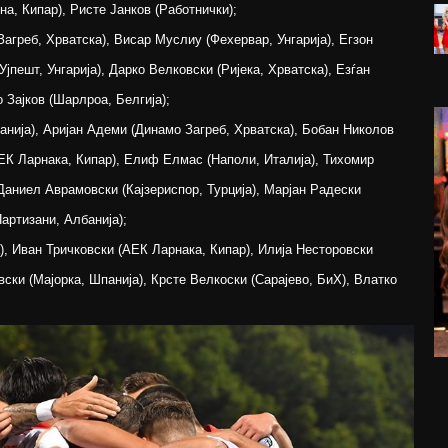
на, Кипар), Ристе Јанков (Работнички);
греб, Хрватска), Висар Муслиу (Фехервар, Унгарија), Егзон
Ујпешт, Унгарија), Дарко Велковски (Ријека, Хрватска), Езѓан
о Зајков (Шарлроа, Белгија);
анија), Аријан Адеми (Динамо Загреб, Хрватска), Бобан Николов
АЕК Ларнака, Кипар), Елиф Елмас (Наполи, Италија), Тихомир
Даниел Аврамовски (Кајзериспор, Турција), Марјан Радески
артизани, Албанија);
), Иван Тричковски (АЕК Ларнака, Кипар), Илија Несторовски
вски (Мајорка, Шпанија), Крсте Велкоски (Сарајево, БиХ), Влатко