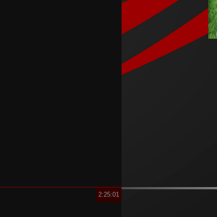
Кадетите ги совладаа
Фарските Острови и
обезбедија Мундијал
Перишиќ пред враќање во
Интер
Лара Гут Бехрами означи крај
на скијачката кариера
Меси со два гола се врати во
дресот на Интер Мајами по
Мундијалот
Шенгелија плати еден милион
и се ослободи од Барселона
2:25:01