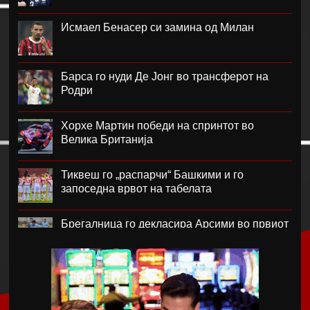
Исмаел Бенасер си замина од Милан
Барса го нуди Де Јонг во трансферот на
Родри
Хорхе Мартин победи на спринтот во
Велика Британија
Тиквеш го „распарчи“ Башкими и го
запоседна врвот на табелата
Брегалница го декласира Арсими во првиот
домашен меч во сезоната
Катерина Ацевска светска вицешампионка
во џиу-џицу