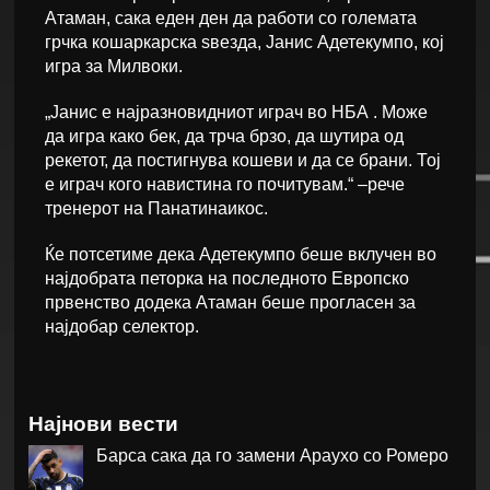
Атаман, сака еден ден да работи со големата
грчка кошаркарска ѕвезда, Јанис Адетекумпо, кој
игра за Милвоки.
„Јанис е најразновидниот играч во НБА . Може
да игра како бек, да трча брзо, да шутира од
рекетот, да постигнува кошеви и да се брани. Тој
е играч кого навистина го почитувам.“ –рече
тренерот на Панатинаикос.
Ќе потсетиме дека Адетекумпо беше вклучен во
најдобрата петорка на последното Европско
првенство додека Атаман беше прогласен за
најдобар селектор.
Најнови вести
Барса сака да го замени Араухо со Ромеро