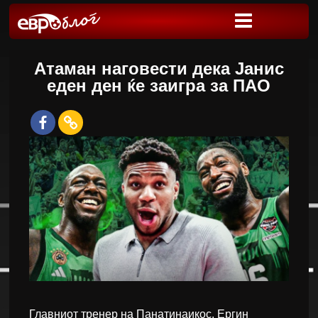
Атаман наговести дека Јанис
еден ден ќе заигра за ПАО
Главниот тренер на Панатинаикос, Ергин