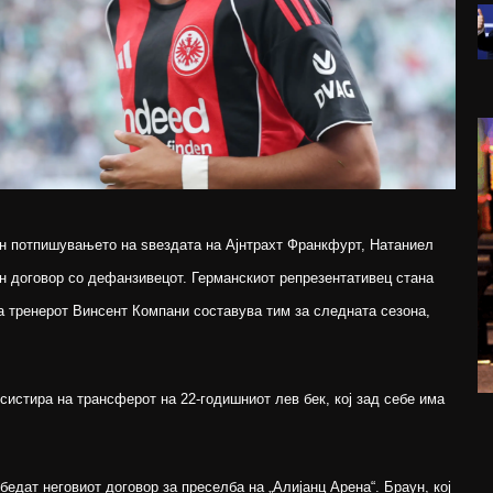
н потпишувањето на ѕвездата на Ајнтрахт Франкфурт, Натаниел
н договор со дефанзивецот. Германскиот репрезентативец стана
на тренерот Винсент Компани составува тим за следната сезона,
систира на трансферот на 22-годишниот лев бек, кој зад себе има
бедат неговиот договор за преселба на „Алијанц Арена“. Браун, кој