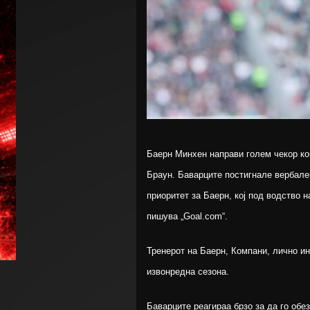
Баерн Минхен направи голем чекор ко
Браун. Баварците постигнале вербале
приоритет за Баерн, кој под водство 
пишува „Goal.com“.
Тренерот на Баерн, Компани, лично ин
извонредна сезона.
Баварците реагираа брзо за да го обез