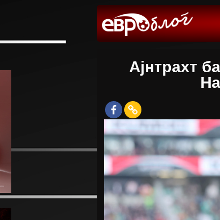
Ајнтрахт б
На