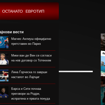
ОСТАНАТО
ЕВРОТИП
ајнови вести
Магнес Аклиуш официјално
претставен во Париз
Мики ван де Вен се согласи
на нов договор со Тотенхем
Лина Ѓорческа го заврши
настапот во Лајпциг
Барса и Сити почнаа
преговори за Родри,
испратена и првата понуда