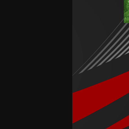
Македонските кадети со
победа го отворија Европското
Б првенство во Скопје
Шкендија несреќно загуби на
првиот меч против Хибернијан
Реал го официјализира
рекордниот трансфер на
Диоманде
Томас Волкап преговара со
Дубаи
Перишиќ дал согласност за
враќање во Интер