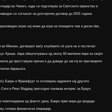
тација во Чикаго, каде се подготвува за Светското првенство и
наводно се согласил на долгорочен договор до 2031 година.
разновиден играч кој може да игра на позициите лев и десен бек,
 во Минхен, договорот меѓу клубовите сè уште не е постигнат.
кус Кроше, бара обештетување од околу 60 милиони евра за својот
жела да претставува пречка и да доведе до застој во преговорите
сполни барањата.
ѓу Баерн и Франкфурт ги зголемува надежите кај другите
р Сити и Реал Мадрид претходно покажаа интерес за Браун.
о комплицирана од фактот дека, Баерн прво мора да продаде
лку голема финансиска операција.