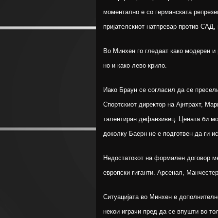
моментално е со германската репрезен
пријателскиот натпревар против САД, 
Во Минхен го гледаат како модерен и 
но и како лево крило.
Иако Браун се согласил да се пресели
Спортскиот директор на Ајнтрахт, Мар
талентиран дефанзивец. Цената би мо
доколку Баерн не е подготвен да ги и
Недостатокот на формален договор ме
европски гиганти. Арсенал, Манчесте
Ситуацијата во Минхен е дополнителн
некои играчи пред да се впушти во то