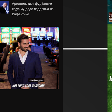
Аргентинскиот фудбалски
сојуз му даде поддршка на
Инфантино
Арсенал се вклучи во трката
за Ромеро
ПСЖ го купи најдобриот
фудбалер на Монако
Крстевски го замени МЗТ
Скопје со Куманово
Силверстоун се враќа во
календарот на Мото ГП
шампионатот
Винициус го продолжи
договорот со Реал Мадрид