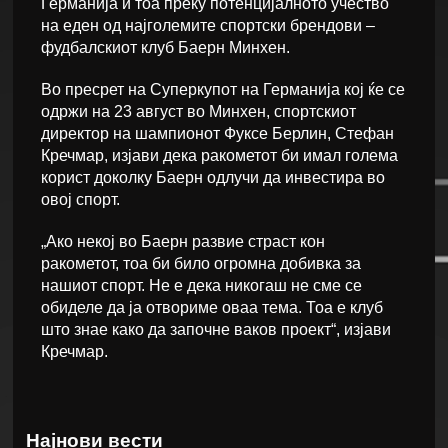
Германија и тоа преку потенцијалното учество
на еден од најголемите спортски брендови –
фудбалскиот клуб Баерн Минхен.
Во пресрет на Суперкупот на Германија кој ќе се
одржи на 23 август во Минхен, спортскиот
директор на шампионот Фуксе Берлин, Стефан
Кречмар, изјави дека ракометот би имал голема
корист доколку Баерн одлучи да инвестира во
овој спорт.
„Ако некој во Баерн развие страст кон
ракометот, тоа би било огромна добивка за
нашиот спорт. Не е дека никогаш не сме се
обиделе да ја отвориме оваа тема. Тоа е клуб
што знае како да започне ваков проект“, изјави
Кречмар.
Најнови вести