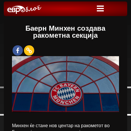
Баерн Минхен создава
ракометна секција
Минхен ќе стане нов центар на ракометот во