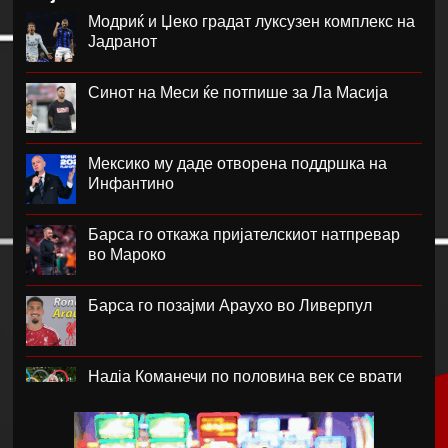
Модриќ и Џеко градат луксузен комплекс на
Јадранот
Синот на Меси ќе потпише за Ла Масија
Мексико му даде отворена поддршка на
Инфантино
Барса го откажа пријателскиот натпревар
во Мароко
Барса го позајми Араухо во Ливерпул
Надја Команечи по половина век се врати
во Монтреал
ФК Пелистер со заштитен бренд по 81