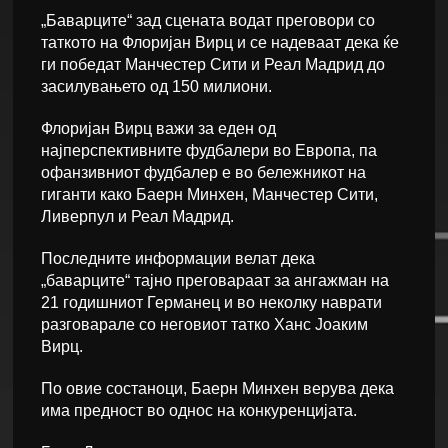
„Баварците“ зад сцената водат преговори со
таткото на Флоријан Вирц и се надеваат дека ќе
ги победат Манчестер Сити и Реал Мадрид до
засилувањето од 150 милиони.
Флоријан Вирц важи за еден од
најперспективните фудбалери во Европа, па
офанзивниот фудбалер е во бележникот на
гиганти како Баерн Минхен, Манчестер Сити,
Ливерпул и Реал Мадрид.
Последните информации велат дека
„баварците“ тајно преговараат за ангажман на
21 годишниот Германец и во неколку наврати
разговарале со неговиот татко Ханс Јоаким
Вирц.
По овие состаноци, Баерн Минхен верува дека
има предност во однос на конкуренцијата.