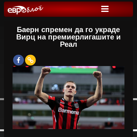
Баерн спремен да го украде
Вирц на премиерлигашите и
Реал