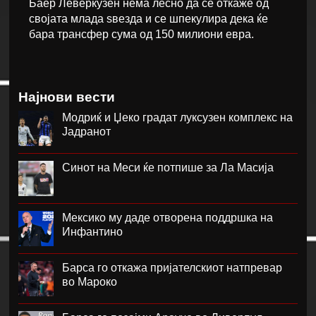
Баер Леверкузен нема лесно да се откаже од
својата млада ѕвезда и се шпекулира дека ќе
бара трансфер сума од 150 милиони евра.
Најнови вести
Модриќ и Џеко градат луксузен комплекс на
Јадранот
Синот на Меси ќе потпише за Ла Масија
Мексико му даде отворена поддршка на
Инфантино
Барса го откажа пријателскиот натпревар
во Мароко