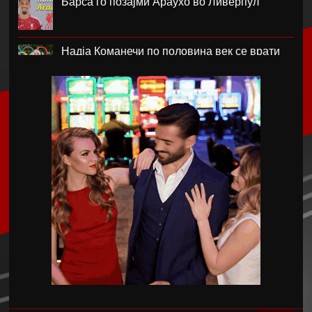
Барса го позајми Араухо во Ливерпул
Надја Команечи по половина век се врати
во Монтреал
ФК Пелистер со заштитен бренд по 81
година постоење !
Артета: Мојот Арсенал учи од грешките
Лука Зидан се раздели со Гранада
Џеронимо Рули е нов втор голман на Сити
Струшкиот турнир спремен за уште едно