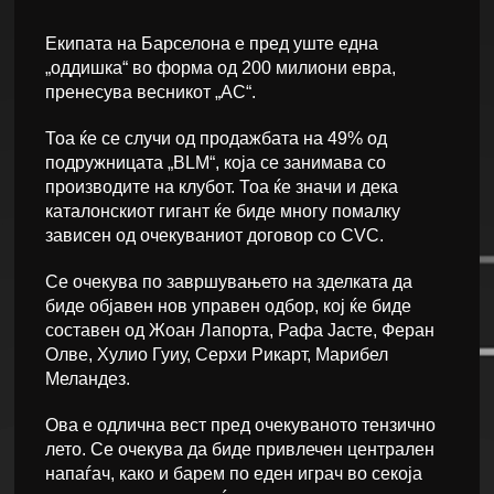
Екипата на Барселона е пред уште една
„оддишка“ во форма од 200 милиони евра,
пренесува весникот „АС“.
Тоа ќе се случи од продажбата на 49% од
подружницата „BLM“, која се занимава со
производите на клубот. Тоа ќе значи и дека
каталонскиот гигант ќе биде многу помалку
зависен од очекуваниот договор со CVC.
Се очекува по завршувањето на зделката да
биде објавен нов управен одбор, кој ќе биде
составен од Жоан Лапорта, Рафа Јасте, Феран
Олве, Хулио Гуиу, Серхи Рикарт, Марибел
Меландез.
Ова е одлична вест пред очекуваното тензично
лето. Се очекува да биде привлечен централен
напаѓач, како и барем по еден играч во секоја