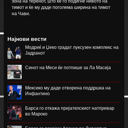
зона на теренот, што ќе го подигне нивото на
тимот и ќе му даде поголема ширина на тимот
на Чави.
Најнови вести
Модриќ и Џеко градат луксузен комплекс на
Јадранот
Синот на Меси ќе потпише за Ла Масија
Мексико му даде отворена поддршка на
Инфантино
Барса го откажа пријателскиот натпревар
во Мароко