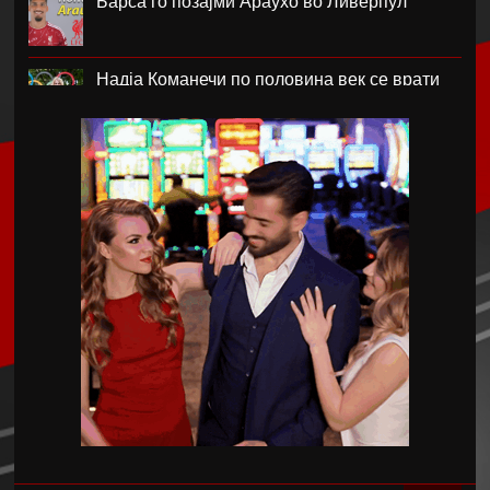
Барса го позајми Араухо во Ливерпул
Надја Команечи по половина век се врати
во Монтреал
ФК Пелистер со заштитен бренд по 81
година постоење !
Артета: Мојот Арсенал учи од грешките
Лука Зидан се раздели со Гранада
Џеронимо Рули е нов втор голман на Сити
Струшкиот турнир спремен за уште едно
издание