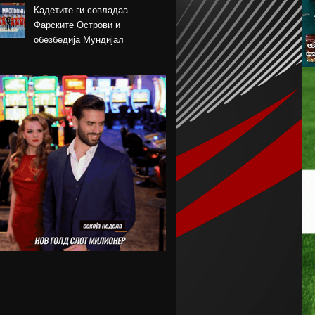
Кадетите ги совладаа
Фарските Острови и
обезбедија Мундијал
Перишиќ пред враќање во
Интер
Лара Гут Бехрами означи крај
на скијачката кариера
Меси со два гола се врати во
дресот на Интер Мајами по
Мундијалот
Шенгелија плати еден милион
и се ослободи од Барселона
Мајорка убедливо го совлада
ПСЖ