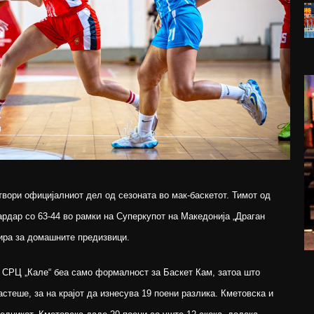
твори официјалниот дел од сезоната во мак-баскетот. Тимот од
дар со 63-44 во рамки на Суперкупот на Македонија „Драган
тира за домашните предизвици.
 СРЦ „Кале“ беа само формалност за Баскет Кам, затоа што
стеше, за на крајот да изнесува 19 поени разлика. Кметовска и