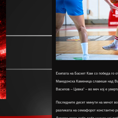
Екипата на Баскет Кам со победа го о
Македонска Каменица славеше над Вар
Василов – Цевка“ – во меч кој е увер
Последните десет минути на мечот во
разликата на семафорот константно ра