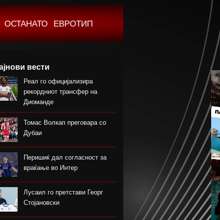
ОСТАНАТО
ЕВРОТИП
ајнови вести
Реал го официјализира
рекордниот трансфер на
Диоманде
Томас Волкап преговара со
Дубаи
Перишиќ дал согласност за
враќање во Интер
Лусаил го претстави Георг
Стојановски