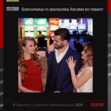
Брегалница го декласира Арсими во првиот
домашен меч во сезоната
Катерина Ацевска светска вицешампионка
во џиу-џицу
Дарко Чурлинов го впиша првенецот за
Погон Шчечин
Фенер ќе го предизвика Монако за потписот
на Лукаку
Челзи убедливо го надигра Милан во
Австралија
Кенан Јилдиз на листата на желби на
Арсенал
©
Евротип | Спортски обложувалници
2026
13:23:20