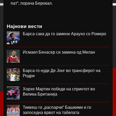
пат“, порача Берокал.
Најнови вести
Барса сака да го замени Араухо со Ромеро
Исмаел Бенасер си замина од Милан
Барса го нуди Де Јонг во трансферот на
Родри
Хорхе Мартин победи на спринтот во
Велика Британија
Тиквеш го „распарчи“ Башкими и го
запоседна врвот на табелата