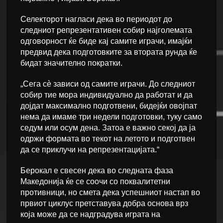
Селекторот нагласи дека во периодот до
следниот репрезентативен собир најголемата
одговорност ќе биде кај самите играчи, имајќи
предвид дека подготовките за втората рунда ќе
бидат значително пократки.
„Сега сè зависи од самите играчи. До следниот
собир тие мора индивидуално да работат и да
дојдат максимално подготвени, бидејќи овојпат
нема да имаме три недели подготовки, туку само
седум или осум дена. Затоа е важно секој да ја
одржи формата во текот на летото и подготвен
да се приклучи на репрезентацијата.“
Берокал е свесен дека во следната фаза
Македонија ќе се соочи со поквалитетни
противници, но смета дека успешниот настап во
првиот циклус претставува добра основа врз
која може да се надградува играта на