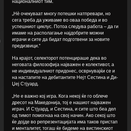
националниот тим.
„Нè очекуваат многу потешки натпревари, но
сега треба да уживаме во оваа победа и во
успешниот циклус. Потоа следува работа – да ги
имаме на располагање најдобрите можни
играчи и сите да бидат подготвени за новите
предизвици.“
На крајот, селекторот потенцираше дека во
неговата филозофија најважен е колективот, а
не индивидуалниот придонес, осврнувајќи се и
на настапите на дебитантите Нејт Сестина и Ди-
Џеј Стјуард.
„Не е важно кој игра. Кога некој ќе го облече
дресот на Македонија, тој е нашиот најважен
играч. И Стјуард, и Сестина, и сите што беа дел
од тимот помогнаа на свој начин. Ако секој што
ќе дојде во репрезентацијата има таков пристап
и менталитет, тогаш ќе бидеме на вистинскиот