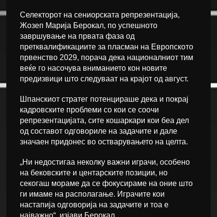
Селекторот на сениорската репрезентација,
Жозеп Марија Берокал, по успешното
завршување на првата фаза од
претквалификациите за пласман на Европското
првенство 2029, порача дека националниот тим
веќе го насочува вниманието кон новите
предизвици што следуваат на крајот од август.
Шпанскиот стратег потенцираше дека и покрај
кадровските проблеми со кои се соочи
репрезентацијата, сите кошаркари кои беа дел
од составот одговориле на задачите и дале
значаен придонес во остварувањето на целта.
„Ни недостигаа неколку важни играчи, особено
на бековските и центарските позиции, но
секогаш мораме да се фокусираме на оние што
ги имаме на располагање. Играчите кои
настапија одговорија на задачите и тоа е
најважно“, изјави Берокал.