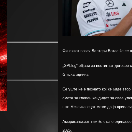
Финскиот возач Валтери Ботас ќе се п
„GPblog“ објави за постигнат договор
блиска иднина.
Сè уште не е познато кој ќе биде втор
смета за главен кандидат за оваа ул
што Мексиканецот може да ја привлеч
Американскиот тим ќе стане единаесе
2026.