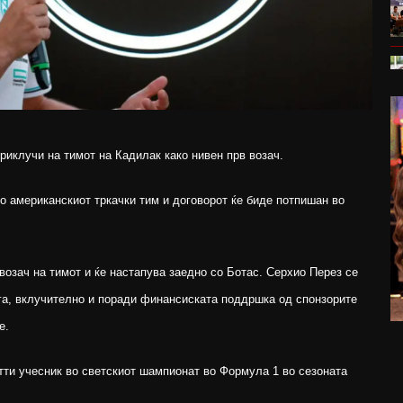
риклучи на тимот на Кадилак како нивен прв возач.
 со американскиот тркачки тим и договорот ќе биде потпишан во
 возач на тимот и ќе настапува заедно со Ботас. Серхио Перез се
ога, вклучително и поради финансиската поддршка од спонзорите
е.
тти учесник во светскиот шампионат во Формула 1 во сезоната