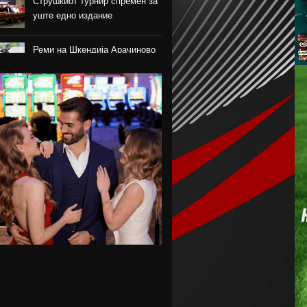
Струшкиот турнир спремен за
уште едно издание
Реми на Шкендија Арачиново
и Силекс на воведот во
второто коло на ПМФЛ
Јунајтед позајми два свои
голови
Пеп Чаварија од Рајо пред
потпис со Челзи
Рајндерс е приоритет на Јуве
во летниот преоден рок
Феликс Нмеча е замената за
Бруно Гимараеш во Њукасл
Џејмс Трафорд трет најскап