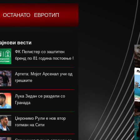
ОСТАНАТО
ЕВРОТИП
ајнови вести
ФК Пелистер со заштитен
бренд по 81 година постоење !
Артета: Мојот Арсенал учи од
грешките
Лука Зидан се раздели со
Гранада
Џеронимо Рули е нов втор
голман на Сити