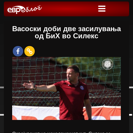
Васоски доби две засилувања
од БиХ во Силекс