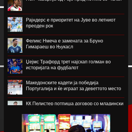
Рајндерс е приоритет на Јуве во летниот
преоден рок
Феликс Нмеча е замената за Бруно
Гимараеш во Њукасл
Џејмс Трафорд трет најскап голман во
историјата на фудбалот
Македонските кадети ја победија
Португалија и ќе играат за деветтото место
КК Пелистер потпиша договор со младински
репрезентативец
Магнес Аклиуш официјално претставен во
Париз