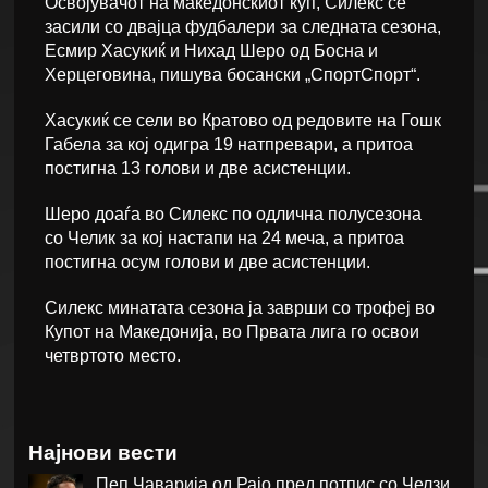
Освојувачот на македонскиот куп, Силекс се
засили со двајца фудбалери за следната сезона,
Есмир Хасукиќ и Нихад Шеро од Босна и
Херцеговина, пишува босански „СпортСпорт“.
Хасукиќ се сели во Кратово од редовите на Гошк
Габела за кој одигра 19 натпревари, а притоа
постигна 13 голови и две асистенции.
Шеро доаѓа во Силекс по одлична полусезона
со Челик за кој настапи на 24 меча, а притоа
постигна осум голови и две асистенции.
Силекс минатата сезона ја заврши со трофеј во
Купот на Македонија, во Првата лига го освои
четвртото место.
Најнови вести
Пеп Чаварија од Рајо пред потпис со Челзи