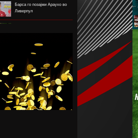
Барса го позајми Араухо во
Ливерпул
Надја Команечи по половина
век се врати во Монтреал
ФК Пелистер со заштитен
бренд по 81 година постоење !
Артета: Мојот Арсенал учи од
грешките
Лука Зидан се раздели со
Гранада
Џеронимо Рули е нов втор
голман на Сити
Струшкиот турнир спремен за