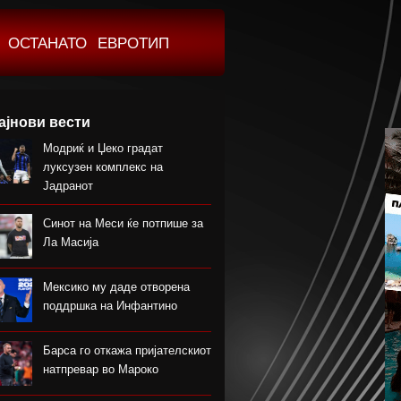
ОСТАНАТО
ЕВРОТИП
ајнови вести
Модриќ и Џеко градат
луксузен комплекс на
Јадранот
Синот на Меси ќе потпише за
Ла Масија
Мексико му даде отворена
поддршка на Инфантино
Барса го откажа пријателскиот
натпревар во Мароко