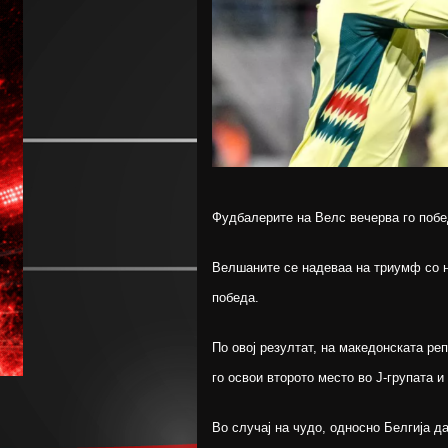
Фудбалерите на Велс вечерва го побед
Велшаните се надеваа на триумф со н
победа.
По овој резултат, на македонската ре
го освои второто место во Ј-групата 
Во случај на чудо, односно Белгија д