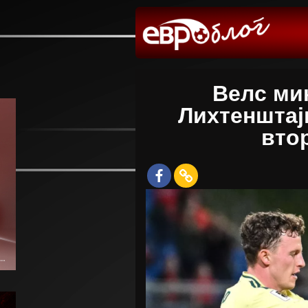
Велс ми
Лихтенштај
вто