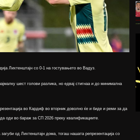
ија Лихтенштајн со 0-1 на гостувањето во Вадуз.
ајмалку шест голови разлика, но едвај стигнаа и до минимална
презентација во Кардиф во вторник доволно ќе и биде и реми за да
и да оди во бараж за СП 2026 преку квалификациите.
а загуби од Лихтенштајн дома, тогаш нашата репрезентација со