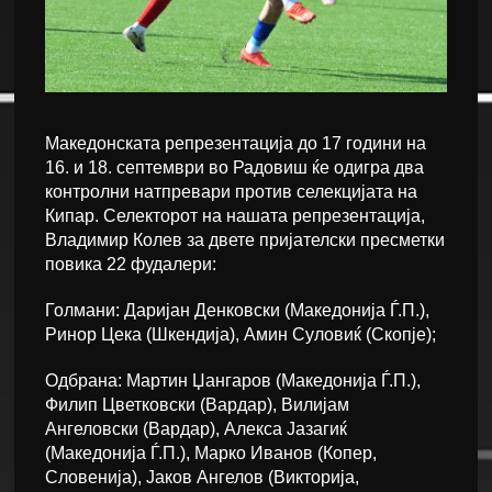
Македонската репрезентација до 17 години на
16. и 18. септември во Радовиш ќе одигра два
контролни натпревари против селекцијата на
Кипар. Селекторот на нашата репрезентација,
Владимир Колев за двете пријателски пресметки
повика 22 фудалери:
Голмани: Даријан Денковски (Македонија Ѓ.П.),
Ринор Цека (Шкендија), Амин Суловиќ (Скопје);
Одбрана: Мартин Џангаров (Македонија Ѓ.П.),
Филип Цветковски (Вардар), Вилијам
Ангеловски (Вардар), Алекса Јазагиќ
(Македонија Ѓ.П.), Марко Иванов (Копер,
Словенија), Јаков Ангелов (Викторија,