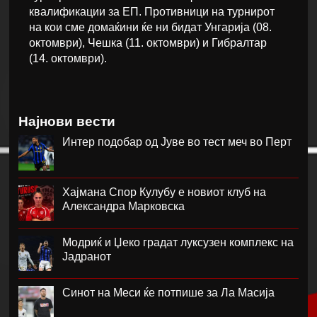
квалификации за ЕП. Противници на турнирот
на кои сме домаќини ќе ни бидат Унгарија (08.
октомври), Чешка (11. октомври) и Гибралтар
(14. октомври).
Најнови вести
Интер подобар од Јуве во тест меч во Перт
Хајмана Спор Кулубу е новиот клуб на
Александра Марковска
Модриќ и Џеко градат луксузен комплекс на
Јадранот
Синот на Меси ќе потпише за Ла Масија