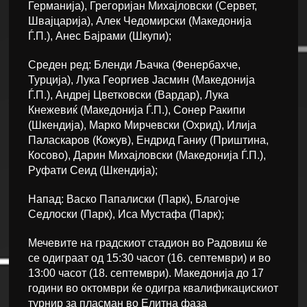
Германија), Грегоријан Михајловски (Сервет,
Швајцарија), Алек Чедомирски (Македонија
Ѓ.П.), Анес Бајрами (Шкупи);
Среден ред: Бленди Љачка (Фенербахче,
Турција), Лука Георгиев Јасмин (Македонија
Ѓ.П.), Андреј Цветковски (Вардар), Лука
Кнежевиќ (Македонија Ѓ.П.), Сонер Ракипи
(Шкендија), Марко Мирчевски (Охрид), Илија
Паласкаров (Кожув), Ендрид Ганиу (Приштина,
Косово), Дарин Михајловски (Македонија Ѓ.П.),
Руфати Сеид (Шкендија);
Напад: Васко Папалиски (Парк), Благојче
Седлоски (Парк), Иса Мустафа (Парк);
Мечевите на градскиот стадион во Радовиш ќе
се одиграат од 15:30 часот (16. септември) и во
13:00 часот (18. септември). Македонија до 17
години во октомври ќе одигра квалификацискиот
турнир за пласман во Елитна фаза