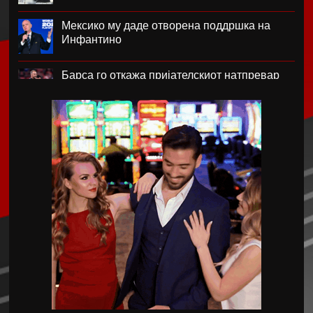
Мексико му даде отворена поддршка на
Инфантино
Барса го откажа пријателскиот натпревар
во Мароко
Барса го позајми Араухо во Ливерпул
Надја Команечи по половина век се врати
во Монтреал
ФК Пелистер со заштитен бренд по 81
година постоење !
Артета: Мојот Арсенал учи од грешките