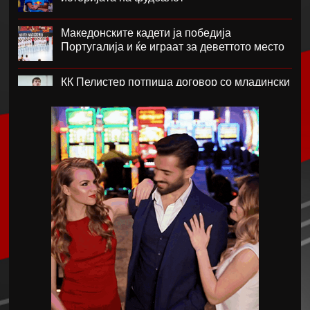
Македонските кадети ја победија
Португалија и ќе играат за деветтото место
КК Пелистер потпиша договор со младински
репрезентативец
Магнес Аклиуш официјално претставен во
Париз
Мики ван де Вен се согласи на нов договор
со Тотенхем
Лина Ѓорческа го заврши настапот во
Лајпциг
Барса и Сити почнаа преговори за Родри,
испратена и првата понуда