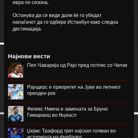
евра по сезона.
Останува да се види дали ќе го убедат
напаѓачот да го одбере Истанбул како следна
дестинација.
Најнови вести
Пеп Чаварија од Рајо пред потпис со Челзи
Рајндерс е приоритет на Јуве во летниот
преоден рок
Феликс Нмеча е замената за Бруно
Гимараеш во Њукасл
Џејмс Трафорд трет најскап голман во
историјата на фудбалот