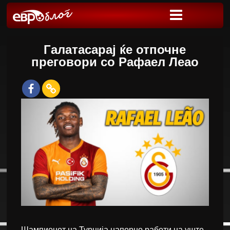
Галатасарај ќе отпочне
преговори со Рафаел Леао
Шампионот на Турција напорно работи на уште