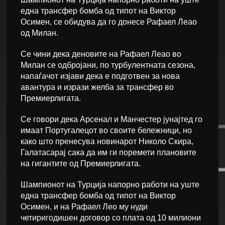
една трансфер бомба од типот на Виктор
Осимен, се обидува да го донесе Рафаел Леао
од Милан.
Се чини дека деновите на Рафаел Леао во
Милан се одбројани, по турбулентната сезона,
напаѓачот изјави дека е подготвен за нова
авантура и изрази желба за трансфер во
Премиерлигата.
Се говори дека Арсенал и Манчестер јунајтед го
имаат Португалецот во своите бележници, но
како што пренесува новинарот Николо Скира,
Галатасарај сака да им ги поремети плановите
на гигантите од Премиерлигата.
Шампионот на Турција напорно работи на уште
една трансфер бомба од типот на Виктор
Осимен, и на Рафаел Лео му нуди
четиригодишен договор со плата од 10 милиони