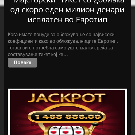
од скоро еден милион денари
исплатен во Евротип
Кога имате понуди за обложување со највисоки
коефициенти како во обложувалниците Евротип,
тогаш ви е потребна само уште малку среќа за
составување тикет кој ќе…
Повеќе