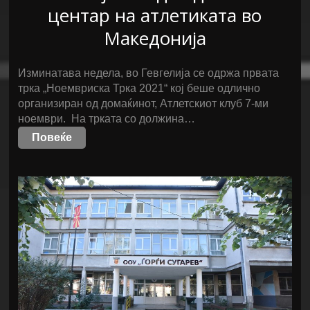
центар на атлетиката во
Македонија
Изминатава недела, во Гевгелија се одржа првата
трка „Ноемвриска Трка 2021“ кој беше одлично
организиран од домаќинот, Атлетскиот клуб 7-ми
ноември. На трката со должина…
Повеќе