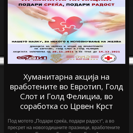
Хуманитарна акција на
вработените во Евротип, Голд
Слот и Голд Фелициа, во
соработка со Црвен Крст
Под мотото „Подари среќа, подари радост“, а во
пресрет на новогодишните празници, вработените