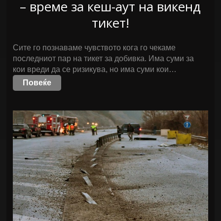
– време за кеш-аут на викенд
тикет!
Сите го познаваме чувството кога го чекаме
последниот пар на тикет за добивка. Има суми за
кои вреди да се ризикува, но има суми кои…
Повеќе