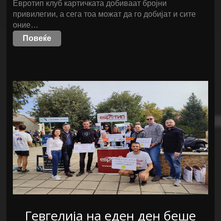
Евротип клуб картичката добиваат бројни
привилегии, а сега тоа можат да го добијат и сите
оние…
Повеќе
Гевгелија на еден ден беше