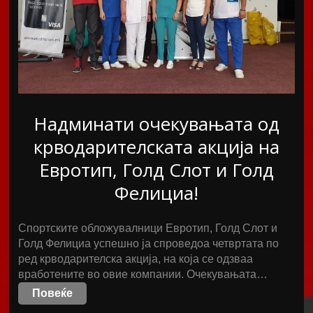
Надминати очекувањата од
крводарителската акција на
Евротип, Голд Слот и Голд
Фелициа!
Спортските обложувалници Евротип, Голд Слот и
Голд Фелициа успешно ја спроведоа четвртата по
ред крводарителска акција, на која се одзваа
вработените во овие компании. Очекувањата…
Повеќе