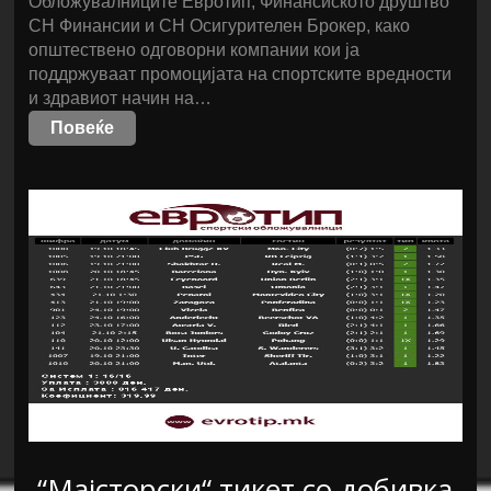
Обложувалниците Евротип, Финансиското друштво
СН Финансии и СН Осигурителен Брокер, како
општествено одговорни компании кои ја
поддржуваат промоцијата на спортските вредности
и здравиот начин на…
Повеќе
“Мајсторски“ тикет со добивка