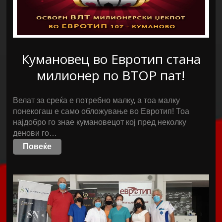
Кумановец во Евротип стана
милионер по ВТОР пат!
Велат за среќа е потребно малку, а тоа малку
понекогаш е само обложување во Евротип! Тоа
најдобро го знае кумановецот кој пред неколку
денови го…
Повеќе