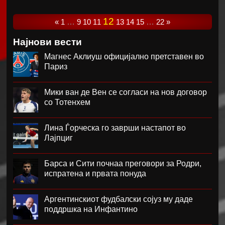
12
«
1
…
9
10
11
13
14
15
…
22
»
Најнови вести
Магнес Аклиуш официјално претставен во
Париз
Мики ван де Вен се согласи на нов договор
со Тотенхем
Лина Ѓорческа го заврши настапот во
Лајпциг
Барса и Сити почнаа преговори за Родри,
испратена и првата понуда
Аргентинскиот фудбалски сојуз му даде
поддршка на Инфантино