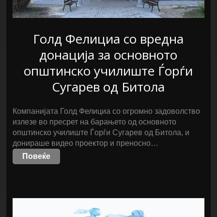
Голд Фелициа со вредна
донација за основното
општинско училиште Ѓорѓи
Сугарев од Битола
Компанијата Голд Фелициа со огромно задоволство
излезе во пресрет на барањето од основното
општинско училиште Ѓорѓи Сугарев од Битола, и
донираше видео проектор и преносно…
Повеќе