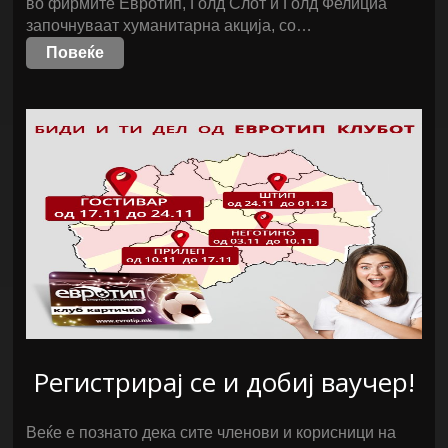
во фирмите Евротип, Голд Слот и Голд Фелициа
започнуваат хуманитарна акција, со…
Повеќе
Регистрирај се и добиј ваучер!
Веќе е познато дека сите членови и корисници на