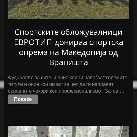
Спортските обложувалници
ЕВРОТИП донираа спортска
опрема на Македонија од
Враништа
Фудбалот е за сите, и оние кои ги напаѓаат големите
титули и оние кои имаат за цел да ги направат
основните чекори кон професионализмот. Затоа,…
Повеќе