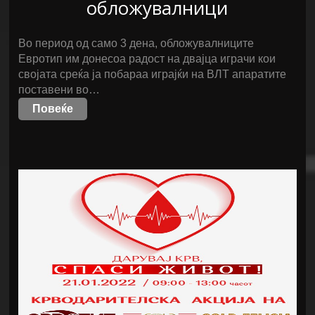
обложувалници
Во период од само 3 дена, обложувалниците
Евротип им донесоа радост на двајца играчи кои
својата среќа ја побараа играјќи на ВЛТ апаратите
поставени во…
Повеќе