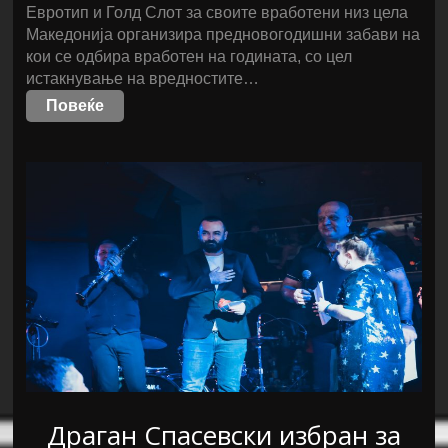
Евротип и Голд Слот за своите вработени низ цела
Македонија организира предновогодишни забави на
кои се одбира вработен на годината, со цел
истакнување на вредностите…
Повеќе
Драган Спасевски избран за