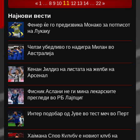
11
«
1
…
8
9
10
12
13
14
…
22
»
Најнови вести
Фенер ќе го предизвика Монако за потписот
на Лукаку
Челзи убедливо го надигра Милан во
Австралија
Кенан Јилдиз на листата на желби на
Арсенал
Фисник Аслани не ги мина лекарските
прегледи во РБ Лајпциг
Интер подобар од Јуве во тест меч во Перт
Хајмана Спор Кулубу е новиот клуб на