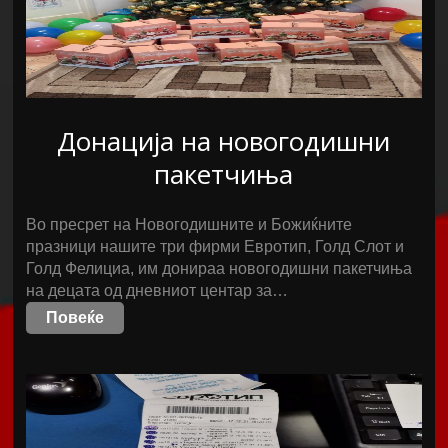
Донација на новогодишни
пакетчиња
Во пресрет на Новогодишните и Божиќните
празници нашите три фирми Евротип, Голд Слот и
Голд Фелициа, им донираа новогодишни пакетчиња
на децата од дневниот центар за…
Повеќе