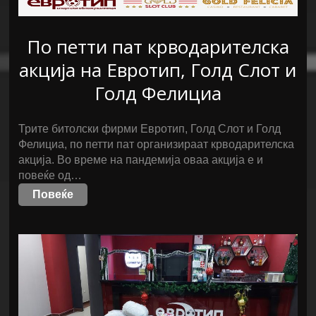
По петти пат крводарителска
акција на Евротип, Голд Слот и
Голд Фелициа
Трите битолски фирми Евротип, Голд Слот и Голд
Фелициа, по петти пат организираат крводарителска
акција. Во време на пандемија оваа акција е и
повеќе од…
Повеќе