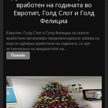
вработен на годината во
Евротип, Голд Слот и Голд
Фелициа
Евротип, Голд Слот и Голд Фелициа за своите
вработени организира предновогодишна забава на
која се одбираа вработени на годината, со цел
истакнување на вредностите на…
Повеќе