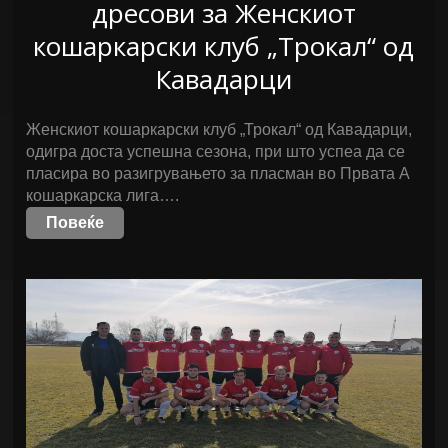
дресови за Женскиот
кошаркарски клуб „Трокал“ од
Кавадарци
Женскиот кошаркарски клуб „Трокал“ од Кавадарци,
одигра доста успешна сезона, при што успеа да се
пласира во разигрувањето за пласман во Првата А
кошаркарска лига….
Повеќе