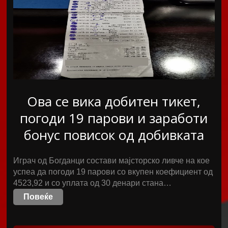
Ова се вика добитен тикет,
погоди 19 парови и заработи
бонус повисок од добивката
Играч од Богданци состави мајсторско ливче на кое
успеа да погоди 19 парови со вкупен коефициент од
4523,92 и со уплата од 30 денари стана…
Повеќе