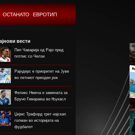
ОСТАНАТО
ЕВРОТИП
ајнови вести
Пеп Чаварија од Рајо пред
потпис со Челзи
Рајндерс е приоритет на Јуве
во летниот преоден рок
Феликс Нмеча е замената за
Бруно Гимараеш во Њукасл
Џејмс Трафорд трет најскап
голман во историјата на
фудбалот