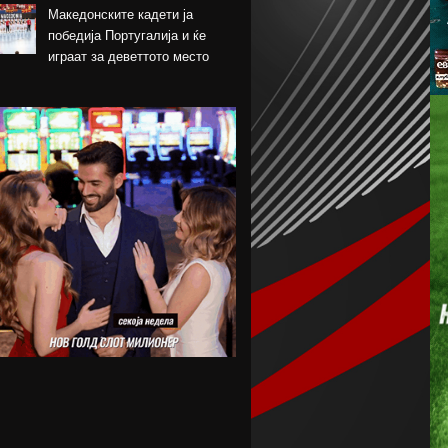
Македонските кадети ја
победија Португалија и ќе
играат за деветтото место
КК Пелистер потпиша договор
со младински
репрезентативец
Магнес Аклиуш официјално
претставен во Париз
Мики ван де Вен се согласи
на нов договор со Тотенхем
Лина Ѓорческа го заврши
настапот во Лајпциг
Барса и Сити почнаа
преговори за Родри,
испратена и првата понуда