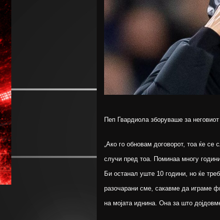
Пеп Гвардиола зборуваше за неговиот 
„Ако го обновам договорот, тоа ќе се 
случи пред тоа. Поминаа многу години
Би останал уште 10 години, но ќе треб
разочарани сме, сакавме да играме ф
на мојата иднина. Она за што дојдовме