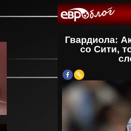
Гвардиола: А
со Сити, т
сл