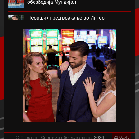
обезбедија Мундијал
Перишиќ пред враќање во Интер
Лара Гут Бехрами означи крај на скијачката
кариера
Меси со два гола се врати во дресот на
Интер Мајами по Мундијалот
Шенгелија плати еден милион и се
ослободи од Барселона
Мајорка убедливо го совлада ПСЖ
Американецот МекДауел потпиша за
Пелистер
©
Евротип | Спортски обложувалници
2026
21:01:45