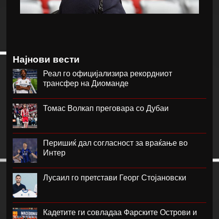
Најнови вести
Реал го официјализира рекордниот
трансфер на Диоманде
Томас Волкап преговара со Дубаи
Перишиќ дал согласност за враќање во
Интер
Лусаил го претстави Георг Стојановски
Кадетите ги совладаа Фарските Острови и