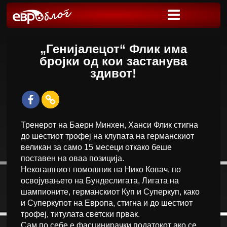
„Генијалецот“ Флик има
бројки од кои застанува
здивот!
Тренерот на Баерн Минхен, Ханси Флик стигна
до шестиот трофеј на клупата на германскиот
великан за само 15 месеци откако беше
поставен на оваа позиција.
Некогашниот помошник на Нико Ковач, по
освојувањето на Бундеслигата, Лигата на
шампионите, германскиот Куп и Суперкуп, како
и Суперкупот на Европа, стигна и до шестиот
трофеј, титулата светски првак.
Сам по себе е фасцинирачки податокот ако се