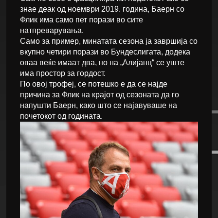
знае деак од ноември 2019. година, Баерн со
Флик има само пет порази во сите
натпреварувања.
Само за пример, минатата сезона ја завршија со
вкупно четири порази во Бундеслигата, додека
оваа веќе имаат два, но на „Алијанц“ се уште
има простор за гордост.
По овој трофеј, се потешко е да се најде
причина за Флик на крајот од сезоната да го
напушти Баерн, како што се најавуваше на
почетокот од годината.